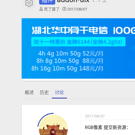
插件
资源图标
主
开
死了算了
2017/08/07
题
始
发
时
起
间
人
概述
历史
讨论
2017/08/07
RGB像素 提交新资源：