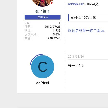
addon-uix
- uix中文
死了算了
管理成员
uix中文 100%汉化
UID
1
注册
2017/07/28
阅读更多关于这个资源...
消息
1,739
反馈评分
5,634
黄金
240,424G
2018/03/26
C
等一手1.5
cdPixel