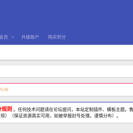
会员
升级账户
购买积分
7648
分规则
。任何技术问题请在论坛提问，本站定制插件、模板主题。售前、
提现）（保证资源真实可用，如被举报封号处理。谨慎分布）。