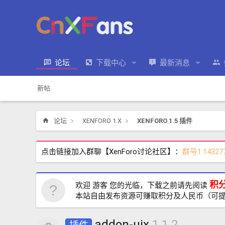
论坛
下载中心
最新消息
新帖
论坛
XENFORO 1.X
XENFORO 1.5 插件
点击链接加入群聊【XenForo讨论社区】：
群号1:14327
积
欢迎 游客 您的光临，下载之前请先阅读
本站自由发布资源可赚取积分及人民币（可
addon-uix
1.1.2