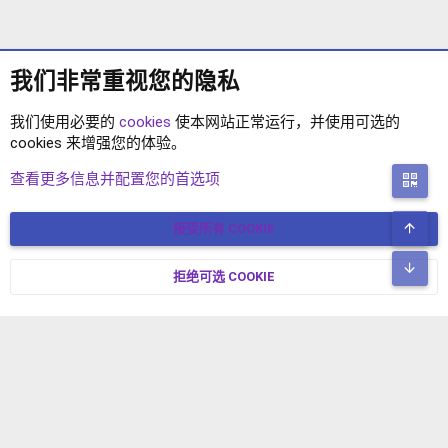
我们非常重视您的隐私
我们使用必要的
cookies
使本网站正常运行，并使用可选的
cookies 来增强您的体验。
XENFORO 1.5 插件
查看更多信息并配置您的首选项
二
顶
接受所有 COOKIE
COOKIES
简体中文
联系我们
条款和规则
隐私政策
帮助
主页
R
底
S
拒绝可选 COOKIE
XENFORO V2.3.8
© COPYRIGHT 2017-2026 XENFORO中文社区 版权所有 冀ICP备
S
17024429号-2 本站由
绯想云
驱动