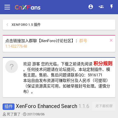
XENFORO 1.5 插件
点击链接加入群聊【XenForo讨论社区】：
群号
1:143277648
积分规则
欢迎 游客 您的光临，下载之前请先阅读
。任何技术问题请在论坛提问，本站定制插件、模
板主题。售前、售后问题请联系QQ：5916171
本站自由发布资源可赚取积分及人民币（可提现）
（保证资源真实可用，如被举报封号处理。谨慎分
布）。
XenForo Enhanced Search
1.1.6
插件
无下载权限
主
开
死了算了
2017/08/06