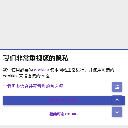
我们非常重视您的隐私
我们使用必要的
cookies
使本网站正常运行，并使用可选的
cookies 来增强您的体验。
插件反馈
查看更多信息并配置您的首选项
二
顶
接受所有 COOKIE
COOKIES
简体中文
联系我们
条款和规则
隐私政策
帮助
主页
R
底
S
拒绝可选 COOKIE
XENFORO V2.3.8
© COPYRIGHT 2017-2026 XENFORO中文社区 版权所有 冀ICP备
S
17024429号-2 本站由
绯想云
驱动