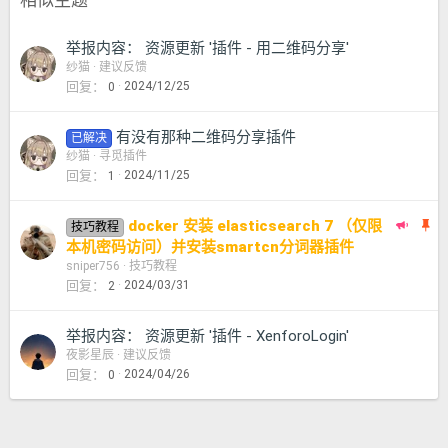
举报内容： 资源更新 '插件 - 用二维码分享'
纱猫
建议反馈
回复
2024/12/25
0
有没有那种二维码分享插件
已解决
纱猫
寻觅插件
回复
2024/11/25
1
推
置
docker 安装 elasticsearch 7 （仅限
技巧教程
荐
顶
本机密码访问）并安装smartcn分词器插件
主
sniper756
技巧教程
回复
2024/03/31
2
题
举报内容： 资源更新 '插件 - XenforoLogin'
夜影星辰
建议反馈
回复
2024/04/26
0