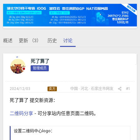
发
时
起
间
人
概述
更新 （3）
历史
讨论
上一主题
下一主题
死了算了
管理成员
2024/12/03
中国
河北
石家庄市
网友
#1
卖方
死了算了 提交新资源：
二维码分享
- 可分享站内任意页面二维码。
设置二维码中心logo：