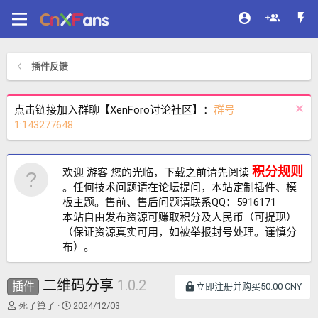
插件反馈
点击链接加入群聊【XenForo讨论社区】：
群号
1:143277648
积分规则
欢迎 游客 您的光临，下载之前请先阅读
。任何技术问题请在论坛提问，本站定制插件、模
板主题。售前、售后问题请联系QQ：5916171
本站自由发布资源可赚取积分及人民币（可提现）
（保证资源真实可用，如被举报封号处理。谨慎分
布）。
二维码分享
1.0.2
插件
立即注册并购买50.00 CNY
主
开
死了算了
2024/12/03
题
始