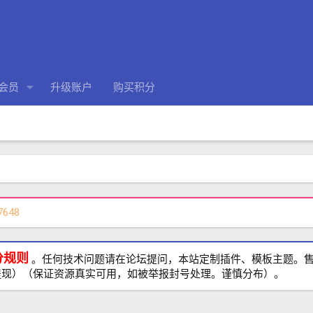
会员
升级账户
购买积分
7648
分规则
。任何技术问题请在论坛提问，本站定制插件、模板主题。售前、
提现）（保证资源真实可用，如被举报封号处理。谨慎分布）。