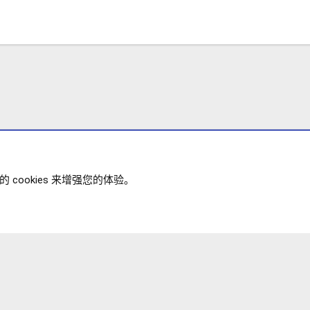
cookies 来增强您的体验。
政策
帮助
主页
R
XENFORO V2.3.8
© COPYRIGHT 20
S
S