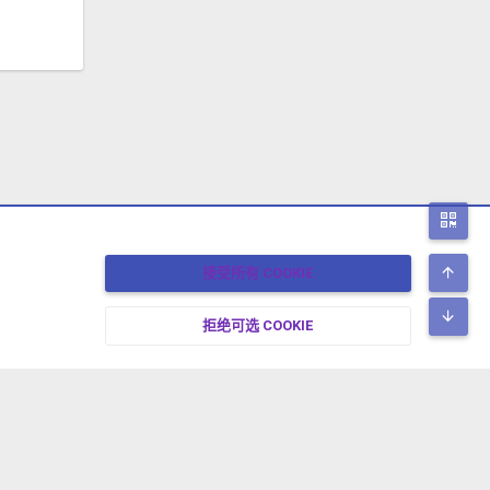
二
顶
接受所有 COOKIE
底
拒绝可选 COOKIE
17-2026 XENFORO中文社区 版权所有 冀ICP备17024429号-2 本站由
绯想云
驱动