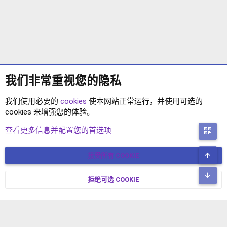
我们非常重视您的隐私
我们使用必要的
cookies
使本网站正常运行，并使用可选的
cookies 来增强您的体验。
XENFORO 2.2 主题
查看更多信息并配置您的首选项
二
顶
接受所有 COOKIE
COOKIES
简体中文
联系我们
条款和规则
隐私政策
帮助
主页
R
底
S
拒绝可选 COOKIE
XENFORO V2.3.8
© COPYRIGHT 2017-2026 XENFORO中文社区 版权所有 冀ICP备
S
17024429号-2 本站由
绯想云
驱动