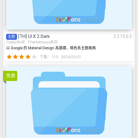
[TH] UI.X 2 Dark
2.2.15.0.2
主题
Code2Wolf
ThemeHouse系列
以 Google 的 Material Design 為基礎，暗色系主題風格
4
下载
115
2024/03/01
.
0
0
[TH] AC.UI
2.2.15.0.2
星
免费