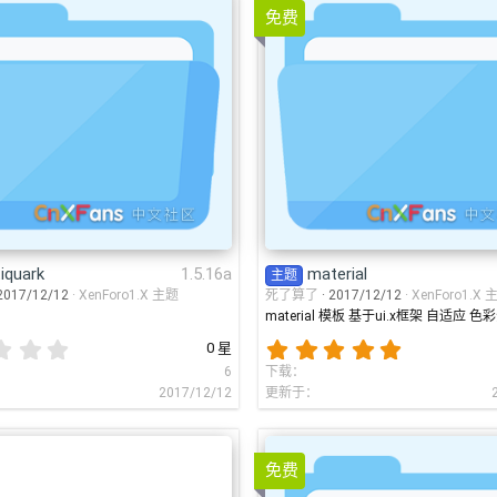
material
1.5
免费
iquark
1.5.16a
[
iquark
1.5.16a
material
主题
2017/12/12
XenForo1.X 主题
死了算了
2017/12/12
XenForo1.X 
material 模板 基于ui.x框架 自适应 色
0
5
0 星
.
.
6
下载
0
0
2017/12/12
更新于
0
0
星
星
免费
alloween
1.5.12.0
antiquark
1.