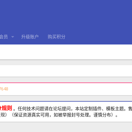
会员
升级账户
购买积分
7648
分规则
。任何技术问题请在论坛提问，本站定制插件、模板主题。售前、
提现）（保证资源真实可用，如被举报封号处理。谨慎分布）。