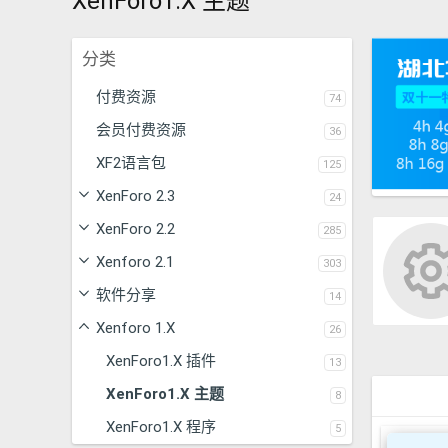
XenForo1.X 主题
分类
付费资源
74
会员付费资源
36
XF2语言包
125
XenForo 2.3
24
XenForo 2.2
资源 'RM附加网盘'
285
为资源管理器在发布资源时能添加网盘地址及提取码及
Xenforo 2.1
303
积分购买。 添加资源 编辑资源 下载
0
死了算了
更新于：
2024/01/04
软件分享
14
.
0
0
Xenforo 1.X
26
星
XenForo1.X 插件
13
XenForo1.X 主题
8
XenForo1.X 程序
5