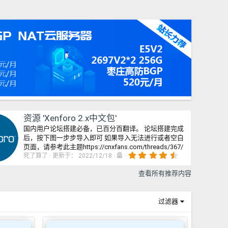
资源 'Xenforo 2.x中文包'
国内用户论坛搭建必备，已百分百翻译。 论坛搭建完成
后，按下图一步步导入即可 如果导入无法进行或者空白
页面，请参考此主题https://cnxfans.com/threads/367/
4
死了算了
更新于：
2022/12/18
.
5
查看所有推荐内容
8
星
过滤器