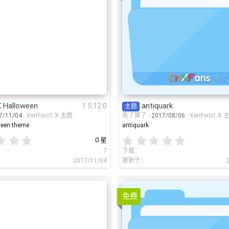
X Halloween
1.5.12.0
antiquark
主题
7/11/04
XenForo1.X 主题
死了算了
2017/08/06
XenForo1.X 
ween theme
antiquark
0
0
0 星
.
.
7
下载
0
0
2017/11/04
更新于
0
0
星
星
免费
ial-UI.X
1.5.14
Brivium-Telluri