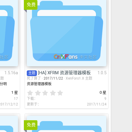
.16a
免费
HA] XFRM 资源管理器模板
1.
1.5.16a
[HA] XFRM 资源管理器模板
1.0.5
主题
主题
死了算了
2017/11/22
XenForo1.X 主题
彩分明
资源管理器模板
0
1 星
0 星
.
17
下载
9
0
2017/12/12
更新于
2017/11/24
0
星
免费
5.14
Snap
v2.0.11