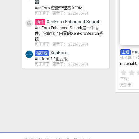
器
XenForo 资源管理器 XFRM
死了算了
更新于：
2026/05/31
XenForo Enhanced Search
插件
资源图标
XenForo Enhanced Search是一个插
件，它取代了内置的XenForoSearch系
统
死了算了
更新于：
2026/05/31
mat
主题
XenForo
程序包
死了算了
Xenforo 2.3正式版
material-UI
死了算了
更新于：
2026/05/31
下载
更新于