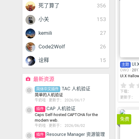
死了算了
356
小关
153
kemili
27
Code2Wolf
26
诠释
15
UI.
主题
OWO
201
UI.X Hallo
最新资源
TAC 人机验证
简体中文插件
资源图标
下载
简单的人机验证
更新于
牛奶哇
更新于：
2026/06/17
CAP 人机验证
插件
资源图标
Caps Self-hosted CAPTCHA for the
免费
modern web.
mater
牛奶哇
更新于：
2026/06/02
Resource Manager 资源管理
插件
资源图标