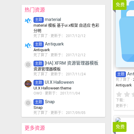
免费
Ant
热门资源
material
主题
material 模板 基于ui.x框架 自适应 色彩
分明
死了算了
更新于：
2017/12/12
Antiquark
主题
Antiquark
死了算了
更新于：
2017/12/12
[HA] XFRM 资源管理器模板
主题
资源图标
资源管理器模板
Ant
死了算了
更新于：
2017/11/24
主题
死了算了
UI.X Halloween
主题
Antiquark
UI.X Halloween theme
OWO
更新于：
2017/11/04
下载
Snap
主题
资源图标
更新于
Snap
死了算了
更新于：
2017/09/05
免费
更多资源
UI.X H