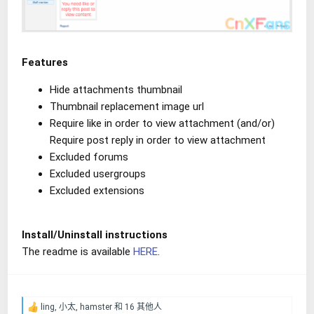
Features
Hide attachments thumbnail
Thumbnail replacement image url
Require like in order to view attachment (and/or)
Require post reply in order to view attachment
Excluded forums
Excluded usergroups
Excluded extensions
Install/Uninstall instructions
The readme is available
HERE
.
ling
,
小太
,
hamster
和 16 其他人
反