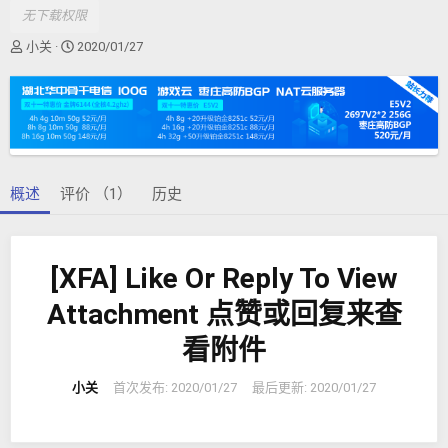
无下载权限
作
创
小关
2020/01/27
者
建
日
期
概述
评价 （1）
历史
[XFA] Like Or Reply To View
Attachment 点赞或回复来查
看附件
小关
首次发布:
2020/01/27
最后更新:
2020/01/27