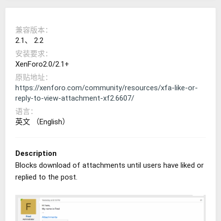
兼容版本
2.1
2.2
安装要求
XenForo2.0/2.1+
原贴地址
https://xenforo.com/community/resources/xfa-like-or-
reply-to-view-attachment-xf2.6607/
语言
英文 （English）
Description
Blocks download of attachments until users have liked or
replied to the post.