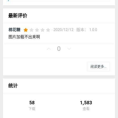
馈
：
最新评价
1
棉花糖
2020/12/12
版本： 1.0.0
.
图片加载不出来啊
0
0
星
好
否
0
评
决
票
阅读更多...
统计
58
1,583
下载
查看