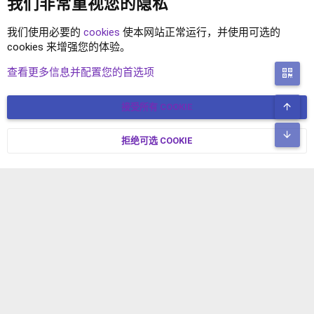
我们非常重视您的隐私
我们使用必要的
cookies
使本网站正常运行，并使用可选的
cookies 来增强您的体验。
XENFORO2.1 插件
查看更多信息并配置您的首选项
二
顶
接受所有 COOKIE
COOKIES
简体中文
联系我们
条款和规则
隐私政策
帮助
主页
R
底
S
拒绝可选 COOKIE
XENFORO V2.3.8
© COPYRIGHT 2017-2026 XENFORO中文社区 版权所有 冀ICP备
S
17024429号-2 本站由
绯想云
驱动