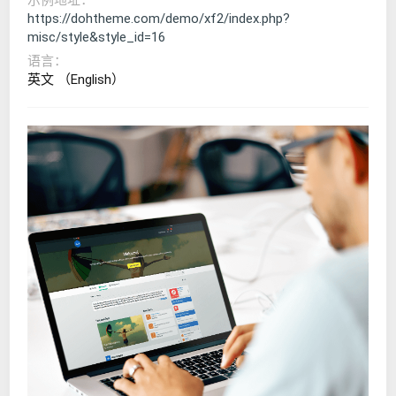
https://dohtheme.com/demo/xf2/index.php?
misc/style&style_id=16
语言
英文 （English）