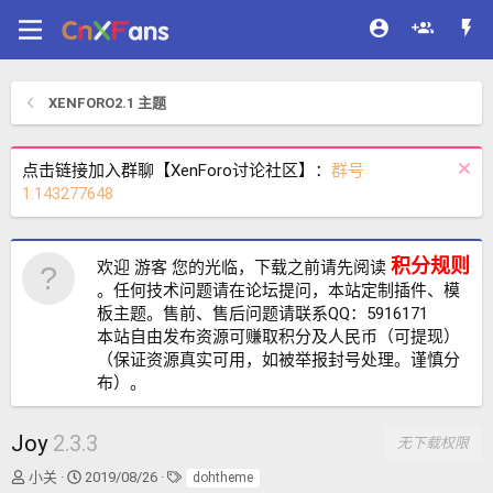
XENFORO2.1 主题
点击链接加入群聊【XenForo讨论社区】：
群号
1:143277648
积分规则
欢迎 游客 您的光临，下载之前请先阅读
。任何技术问题请在论坛提问，本站定制插件、模
板主题。售前、售后问题请联系QQ：5916171
本站自由发布资源可赚取积分及人民币（可提现）
（保证资源真实可用，如被举报封号处理。谨慎分
布）。
Joy
2.3.3
无下载权限
作
创
标
小关
2019/08/26
dohtheme