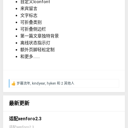
自定义Iconfont
来宾留言
文字标志
可折叠类别
可折叠侧边栏
第一篇文章独特背景
离线状态指示灯
额外页脚轻松定制
和更多........
岁暮流年
,
kindyear
,
hyken
和 2 其他人
反
馈
：
最新更新
适配xenforo2.3
适配xenforo2.3