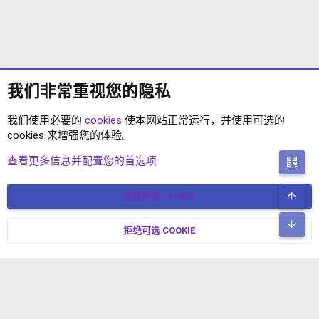
我们非常重视您的隐私
我们使用必要的
cookies
使本网站正常运行，并使用可选的
cookies 来增强您的体验。
XENFORO2.1 插件
查看更多信息并配置您的首选项
二
顶
接受所有 COOKIE
COOKIES
简体中文
联系我们
条款和规则
隐私政策
帮助
主页
R
底
S
拒绝可选 COOKIE
XENFORO V2.3.8
© COPYRIGHT 2017-2026 XENFORO中文社区 版权所有 冀ICP备
S
17024429号-2 本站由
绯想云
驱动