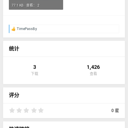
77.1 KB · 查看： 2
TimePassBy
反
馈
：
统计
3
1,426
下载
查看
评分
0
0 星
.
0
0