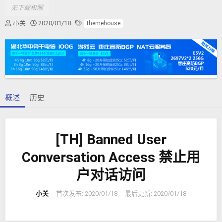
无下载权限
作
创
标
小关
2020/01/18
themehouse
者
建
签
日
期
概述
历史
[TH] Banned User
Conversation Access 禁止用
户对话访问
小关
首次发布:
2020/01/18
最后更新:
2020/01/18