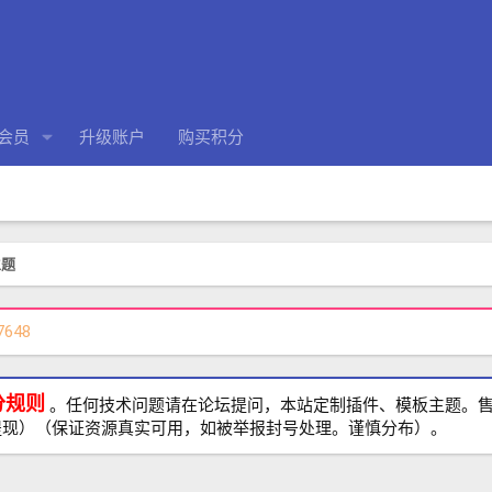
会员
升级账户
购买积分
主题
7648
分规则
。任何技术问题请在论坛提问，本站定制插件、模板主题。售前、
提现）（保证资源真实可用，如被举报封号处理。谨慎分布）。