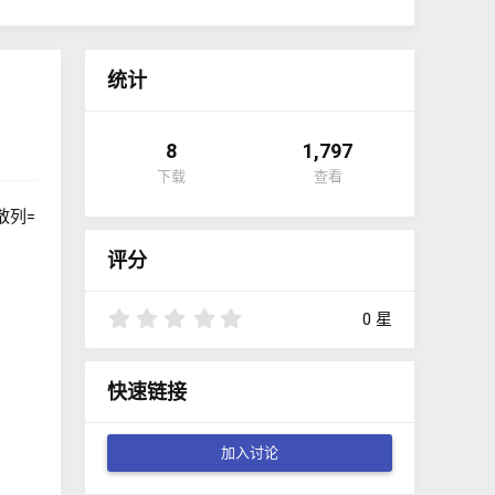
统计
8
1,797
下载
查看
评分
0
0 星
.
0
0
快速链接
星
加入讨论