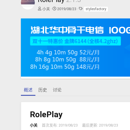
作
创
标
小关
2019/08/23
stylesfactory
者
建
签
日
期
概述
历史
讨论
RolePlay
小关
首次发布:
2019/08/23
最后更新:
2019/08/23