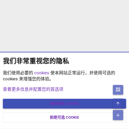
我们非常重视您的隐私
我们使用必要的
cookies
使本网站正常运行，并使用可选的
cookies 来增强您的体验。
XENFORO2.1 插件
查看更多信息并配置您的首选项
二
顶
接受所有 COOKIE
COOKIES
简体中文
联系我们
条款和规则
隐私政策
帮助
主页
R
底
S
拒绝可选 COOKIE
XENFORO V2.3.8
© COPYRIGHT 2017-2026 XENFORO中文社区 版权所有 冀ICP备
S
17024429号-2 本站由
绯想云
驱动