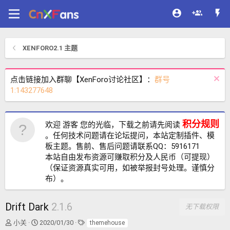
XENFORO2.1 主题
点击链接加入群聊【XenForo讨论社区】：
群号
1:143277648
积分规则
欢迎 游客 您的光临，下载之前请先阅读
。任何技术问题请在论坛提问，本站定制插件、模
板主题。售前、售后问题请联系QQ：5916171
本站自由发布资源可赚取积分及人民币（可提现）
（保证资源真实可用，如被举报封号处理。谨慎分
布）。
Drift Dark
2.1.6
无下载权限
作
创
标
小关
2020/01/30
themehouse