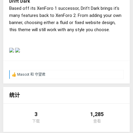
Drift Dark
Based off its XenForo 1 successor, Drift Dark brings it's
many features back to XenForo 2. From adding your own
banner, choosing either a fluid or fixed website design,
this theme will still work with any style you choose.
Mascot
和
守望君
反
馈
：
统计
3
1,285
下载
查看