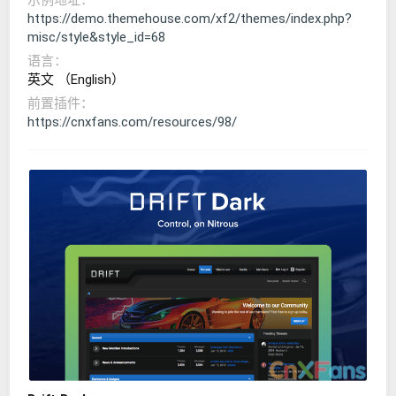
https://demo.themehouse.com/xf2/themes/index.php?
misc/style&style_id=68
语言
英文 （English）
前置插件
https://cnxfans.com/resources/98/