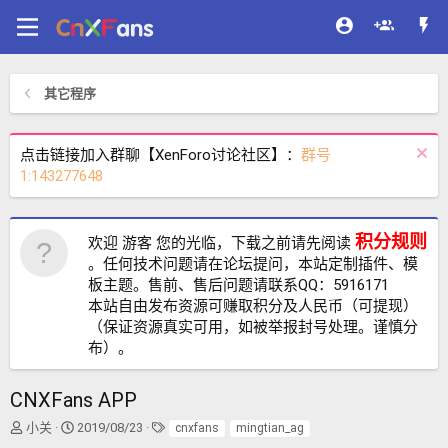
其它程序
点击链接加入群聊【XenForo讨论社区】：
群号
1:143277648
积分规则
欢迎 游客 您的光临，下载之前请先阅读
。任何技术问题请在论坛提问，本站定制插件、模
板主题。售前、售后问题请联系QQ：5916171
本站自由发布资源可赚取积分及人民币（可提现）
（保证资源真实可用，如被举报封号处理。谨慎分
布）。
CNXFans APP
作
创
标
小关
2019/08/23
cnxfans
mingtian_ag
者
建
签