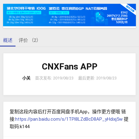
日
期
概述
评价 （2）
CNXFans APP
小关
首次发布:
2019/08/23
最后更新:
2019/08/23
复制这段内容后打开百度网盘手机App，操作更方便哦 链
接:
https://pan.baidu.com/s/1TPl8LZdBcD8AP_yHdixj5w
提
取码:k144