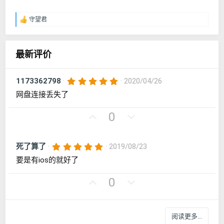
守望君
反
馈
：
最新评价
5
1173362798
2020/04/26
.
网盘连接丢失了
0
0
星
好
否
0
评
决
票
5
死了算了
2019/08/23
.
要是有ios的就好了
0
0
星
好
否
0
评
决
票
阅读更多...