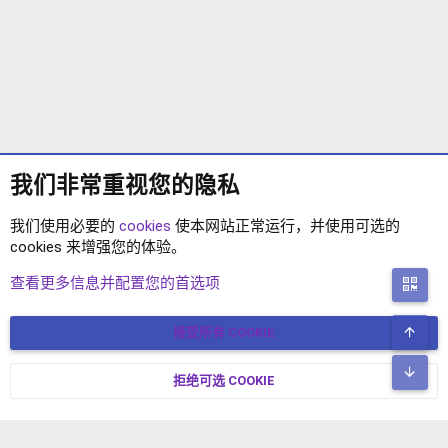
我们非常重视您的隐私
我们使用必要的
cookies
使本网站正常运行，并使用可选的
cookies 来增强您的体验。
其它程序
查看更多信息并配置您的首选项
二
顶
接受所有 COOKIE
COOKIES
简体中文
联系我们
条款和规则
隐私政策
帮助
主页
R
底
S
拒绝可选 COOKIE
XENFORO V2.3.8
© COPYRIGHT 2017-2026 XENFORO中文社区 版权所有 冀ICP备
S
17024429号-2 本站由
绯想云
驱动