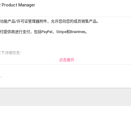
 Product Manager
o的全功能产品/许可证管理器附件，允许您向您的成员销售产品。
商进行支付，包括PayPal，Stripe和Braintree。
以下详细信息：
点击展开...
.
编辑器）
细信息的图像
的上载图像
（任何天数/月/年）
可以续订（如果适用）
可用于购买产品
长（如果适用）
载前激活
藏）