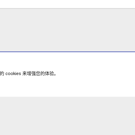
载的文件
添加授权客户的用户组
自定义条款和条件，并指定在下载之前是否必须接受它们
版本）...
cookies 来增强您的体验。
政策
帮助
主页
R
XENFORO V2.3.8
© COPYRIGHT 20
S
S