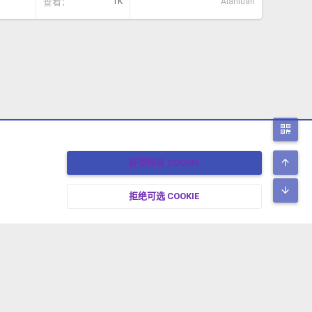
查看
1K
Alanluan
二
顶
接受所有 COOKIE
底
拒绝可选 COOKIE
17-2026 XENFORO中文社区 版权所有 冀ICP备17024429号-2 本站由
绯想云
驱动