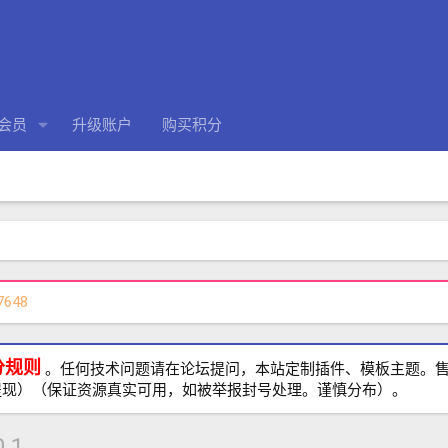
会员
升级账户
购买积分
7648
分规则
。任何技术问题请在论坛提问，本站定制插件、模板主题。售前、
提现）（保证资源真实可用，如被举报封号处理。谨慎分布）。
0.1