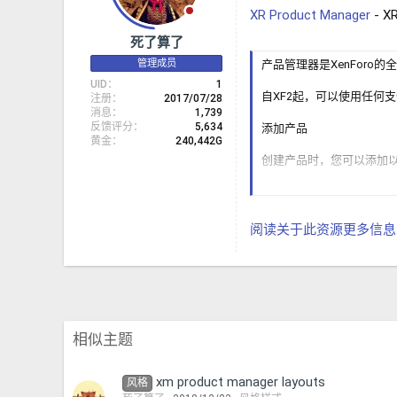
XR Product Manager
- XR
死了算了
管理成员
产品管理器是XenFor
UID
1
自XF2起，可以使用任何支付提供
注册
2017/07/28
消息
1,739
反馈评分
5,634
添加产品
黄金
240,442G
创建产品时，您可以添加
产品的分类
一个标题
版本字符串
阅读关于此资源更多信息..
产品详情（富文本
产品标记行
一系列主要功能
上传可嵌入产品详
指定要用作缩略图
购买价格和续订期限
续订费用以及何时
相似主题
哪些付款配置文件
指定产品的支持时
购买是否需要在下
xm product manager layouts
风格
产品是否有效（隐