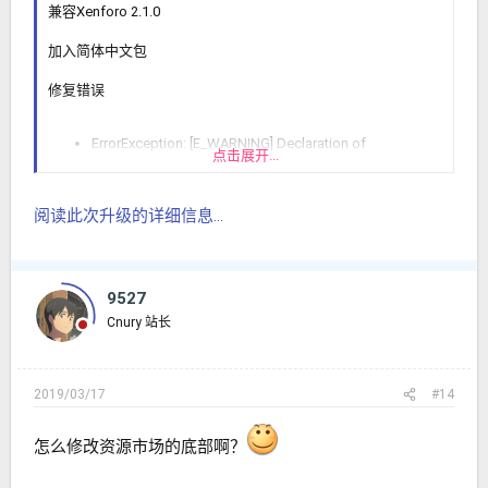
兼容Xenforo 2.1.0
加入简体中文包
修复错误
ErrorException: [E_WARNING] Declaration of
点击展开...
XFA\RMMarketplace\XFRM\Admin\Controller\Category:
:categorySaveProcess(XF\Entity\AbstractCategoryTree
$category) should be compatible with
阅读此次升级的详细信息...
XFRM\Admin\Controller\Category::categorySaveProces
s(XFRM\Entity\Category $category) in
src/addons/XFA/RMMarketplace/XFRM/Admin/Controll
er/Category.php at line 77
9527
Cnury 站长
2019/03/17
#14
怎么修改资源市场的底部啊？