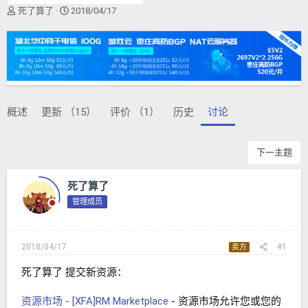
主
开
死了算了
2018/04/17
题
始
发
时
起
间
人
概述
更新 （15）
评价 （1）
历史
讨论
下一主题
死了算了
管理成员
2018/04/17
#1
卖方
死了算了 提交新资源：
资源市场 - [XFA]RM Marketplace
- 资源市场允许您或您的