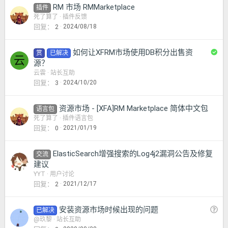
RM 市场 RMMarketplace
插件
死了算了
插件反馈
回复
2024/08/18
2
已
如何让XFRM市场使用DB积分出售资
赏
已解决
云
解
源？
决
云雲
站长互助
回复
2024/10/20
3
资源市场 - [XFA]RM Marketplace 简体中文包
语言包
死了算了
插件语言包
回复
2021/01/19
0
ElasticSearch增强搜索的Log4j2漏洞公告及修复
交流
建议
YYT
用户讨论
回复
2021/12/17
2
问
安装资源市场时候出现的问题
已解决
题
@玖黎
站长互助