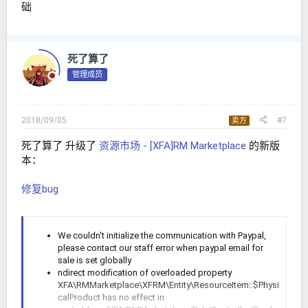
础
死了算了
管理成员
2018/09/05
#7
卖方
死了算了 升级了
资源市场 - [XFA]RM Marketplace
的新版
本：
修复bug
We couldn't initialize the communication with Paypal,
please contact our staff error when paypal email for
sale is set globally
ndirect modification of overloaded property
XFA\RMMarketplace\XFRM\Entity\ResourceItem::$Physi
calProduct has no effect in