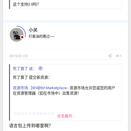
这个支持2.0吗？
小关
打酱油的路过~~
2019/01/31
#11
死了算了 说：
死了算了 提交新资源：
资源市场 - [XFA]RM Marketplace
- 资源市场允许您或您的用户
在资源管理器（如在市场中）出售资源！
阅读关于此资源更多信息...
点击展开...
简体中文包：
语言包上传到哪里啊？