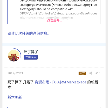
XFA\RMMarketplace\XFRM\Admin\Controller\Category:
:categorySaveProcess(XF\Entity\AbstractCategoryTree
$category) should be compatible with
XFRM\Admin\Controller\Category::categorySaveProces
s(XFRM\Entity\Category $category) in
点击展开...
src/addons/XFA/RMMarketplace/XFRM/Admin/Controll
er/Category.php at line 77
阅读此次升级的详细信息...
死了算了
管理成员
2019/02/21
#13
卖方
死了算了 升级了
资源市场 - [XFA]RM Marketplace
的新版
本：
版本更新