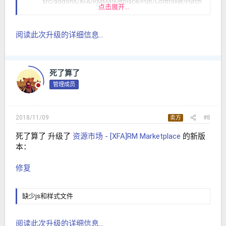
src/addons/XFA/RMMarketplace/Pub/Controller/Purch
点击展开...
ase.php at line 319
Missing validate_url_test.php file
Paid resources filter not working for RMMarketplace
阅读此次升级的详细信息...
paid resources
Unconfirmed user should not have the right to buy...
死了算了
管理成员
2018/11/09
#8
卖方
死了算了 升级了
资源市场 - [XFA]RM Marketplace
的新版
本：
修复
缺少js和样式文件
阅读此次升级的详细信息...