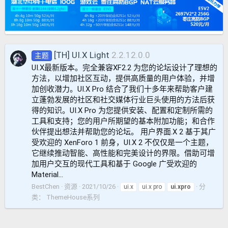
[TH] UI.X Light
2.2.12.0.0
主题
UI.X最新版本。完全兼容XF2.2 为您的论坛设计了理想的
方法，以增加社区互动，提供高质量的用户体验，并增
加创收潜力。UI.X Pro 结合了我们十多年来帮助客户建
立蓬勃发展的社区和社交媒体行业巨头使用的方法后获
得的知识。UI.X Pro 为您提供安装、配置和定制所需的
工具和支持；您的用户所期望的基本附加功能；和合作
伙伴提出想法并帮助您的论坛。 用户界面.X 2 基于其广
受欢迎的 XenForo 1 前身，UI.X 2 不仅仅是一个主题，
它继续推动智能、高性能和完美设计的界限。借助可增
加用户交互的现代工具和基于 Google 广受欢迎的
Material...
BestChen
资源
2021/10/26
分
ui.x
ui.x pro
ui.xpro
类：
ThemeHouse系列