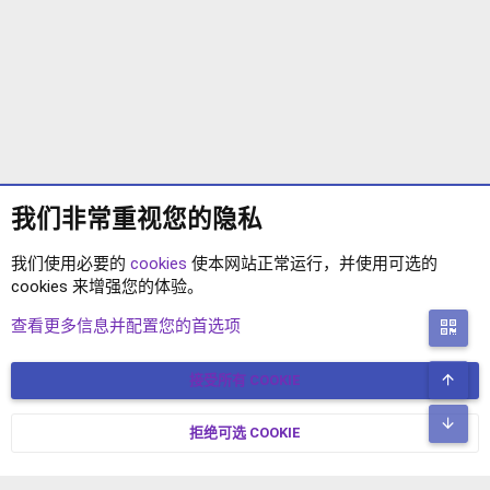
我们非常重视您的隐私
我们使用必要的
cookies
使本网站正常运行，并使用可选的
cookies 来增强您的体验。
标签
查看更多信息并配置您的首选项
二
顶
接受所有 COOKIE
COOKIES
简体中文
联系我们
条款和规则
隐私政策
帮助
主页
R
底
S
拒绝可选 COOKIE
XENFORO V2.3.8
© COPYRIGHT 2017-2026 XENFORO中文社区 版权所有 冀ICP备
S
17024429号-2 本站由
绯想云
驱动