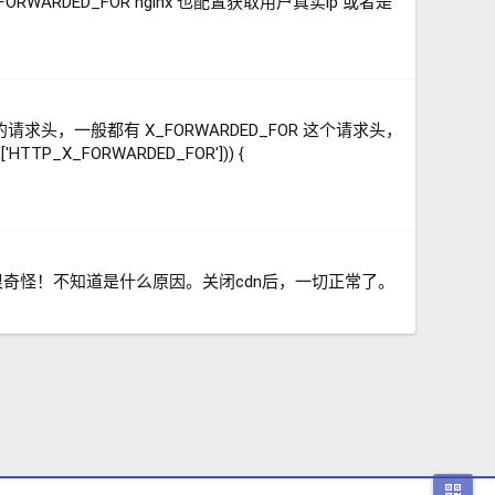
RWARDED_FOR nginx 也配置获取用户真实ip 或者是
头，一般都有 X_FORWARDED_FOR 这个请求头，
TTP_X_FORWARDED_FOR'])) {
奇怪！不知道是什么原因。关闭cdn后，一切正常了。
二