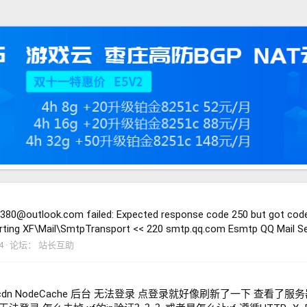
380@outlook.com failed: Expected response code 250 but got code
arting XF\Mail\SmtpTransport << 220 smtp.qq.com Esmtp QQ Mail Se
4
论坛：
站长互助
dn NodeCache 后台 无法登录 点登录就好像刷新了一下 查看