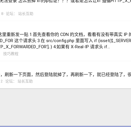
还是无法登录 怎么去掉 xf的ip验证？？？或者是怎么让xf 遵循HTTP_X_FO
 8
论坛：
站长互助
发一贴 1.首先查看你的 CDN 的文档，看看有没有带真实 IP 的请求
个请求头 3.在 src/config.php 里面写入 if (isset($_SERVER['H
P_X_FORWARDED_FOR']; } 4.如果有 X-Real-IP 请求头 if...
：
技巧教程
陆，刷新一下页面，然后登陆就掉了，再刷新一下，就已经登陆了，很
2
论坛：
站长互助