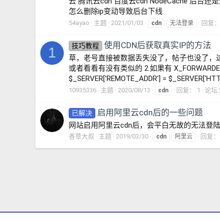
云 腾讯云cdn 百度云cdn NodeCache 后台
怎么删除ip变动导致后台下线
54ayao
主题
2021/01/03
回复：
cdn
无法登录
使用CDN后获取真实IP的方法
技巧教程
1
草，老号直接被数据丢失没了，帖子也没了，这里重新
或者看看有没有类似的 2.如果有 X_FORWARDED_FOR 这
$_SERVER['REMOTE_ADDR'] = $_SERVER['HTT
10935336
主题
2020/08/13
回复： 1
论坛
cdn
启用阿里云cdn后的一些问题
已解决
网站启用阿里云cdn后，会平白无故的无法登
香草大叔
主题
2019/03/30
回复： 
cdn
阿里云