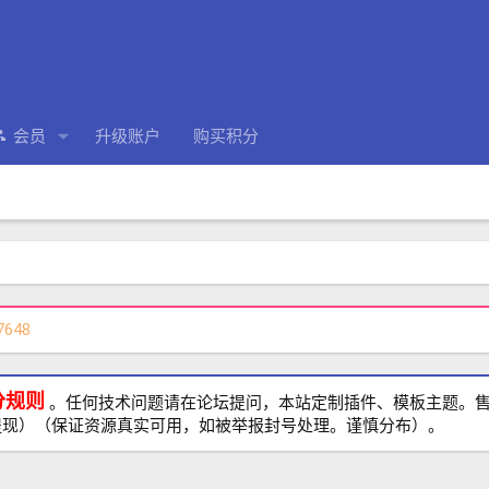
会员
升级账户
购买积分
7648
分规则
。任何技术问题请在论坛提问，本站定制插件、模板主题。售前、
提现）（保证资源真实可用，如被举报封号处理。谨慎分布）。