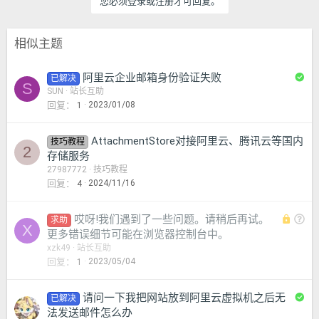
您必须登录或注册才可回复。
相似主题
已
阿里云企业邮箱身份验证失败
已解决
S
解
SUN
站长互助
回复
2023/01/08
1
决
AttachmentStore对接阿里云、腾讯云等国内
技巧教程
2
存储服务
27987772
技巧教程
回复
2024/11/16
4
锁
问
哎呀!我们遇到了一些问题。请稍后再试。
求助
X
定
题
更多错误细节可能在浏览器控制台中。
xzk49
站长互助
回复
2023/05/04
1
已
请问一下我把网站放到阿里云虚拟机之后无
已解决
解
法发送邮件怎么办