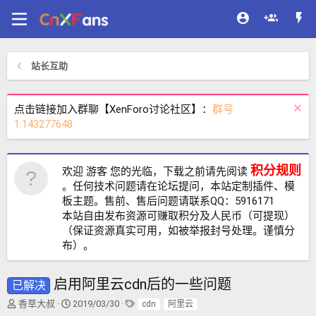
站长互助
点击链接加入群聊【XenForo讨论社区】：
群号
1:143277648
积分规则
欢迎 游客 您的光临，下载之前请先阅读
。任何技术问题请在论坛提问，本站定制插件、模
板主题。售前、售后问题请联系QQ：5916171
本站自由发布资源可赚取积分及人民币（可提现）
（保证资源真实可用，如被举报封号处理。谨慎分
布）。
启用阿里云cdn后的一些问题
已解决
主
开
标
香草大叔
2019/03/30
cdn
阿里云
题
始
签