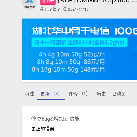
插件
作
创
死了算了
2021/11/10
者
建
日
期
概述
更新 （4）
评价 （1）
历史
已购买
修复bug&增加新功能
更正的错误：