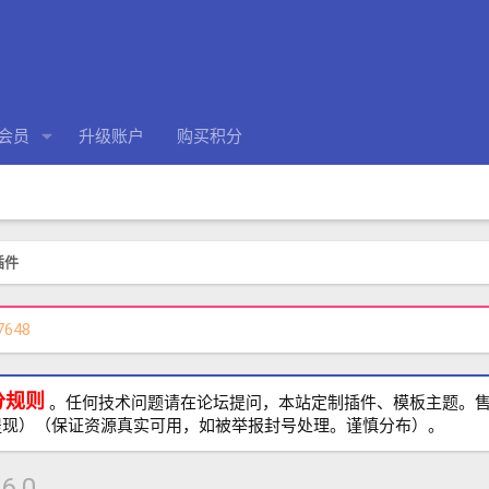
会员
升级账户
购买积分
 插件
7648
分规则
。任何技术问题请在论坛提问，本站定制插件、模板主题。售前、
提现）（保证资源真实可用，如被举报封号处理。谨慎分布）。
.6.0