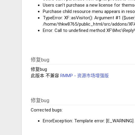
Users can’t purchase a new license for themse
Purchase child resource menu appears in resou
TypeError: XF::asVisitor(): Argument #1 ($user)
/home/thkw8765/public_html/src/addons/XFA
Error: Call to undefined method XF\Mvc\Repl
修复bug
修复bug
此版本 不兼容
RMMP - 资源市场增强版
修复bug
Corrected bugs:
ErrorException: Template error: [E_WARNING]