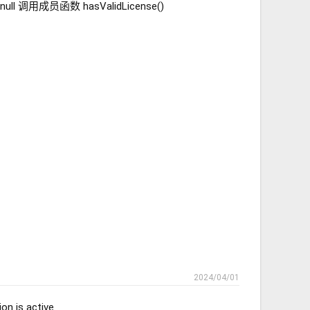
对 null 调用成员函数 hasValidLicense()
2024/04/01
on is active