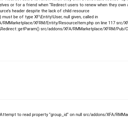
lves or for a friend when "Redirect users to renew when they own a
rce’s header despite the lack of child resource
 must be of type XF\Entity\User, null given, called in
/RMMarketplace/XFRM/Entity/ResourceItem.php on line 117 src/XF
y\Redirect::getParam() src/addons/XFA/RMMarketplace/XFRM/Pub/Co
 Attempt to read property "group_id" on null src/addons/XFA/RMMar