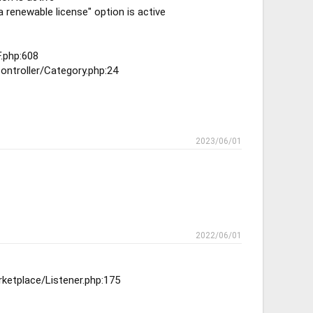
 renewable license" option is active
.php:608
ntroller/Category.php:24
2023/06/01
2022/06/01
ketplace/Listener.php:175