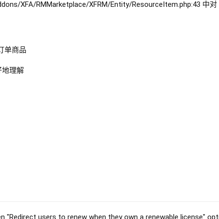
/addons/XFA/RMMarketplace/XFRM/Entity/ResourceItem.php:43 中
订单商品
好地理解
n "Redirect users to renew when they own a renewable license" opti