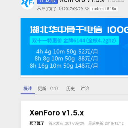
正式版
作
创
标
死了算了
2017/09/29
xenforo 1.5.15a
者
建
签
日
期
概述
更新 （11）
历史
讨论
XenForo v1.5.x
死了算了
首次发布:
2017/09/29
最后更新:
2018/12/12