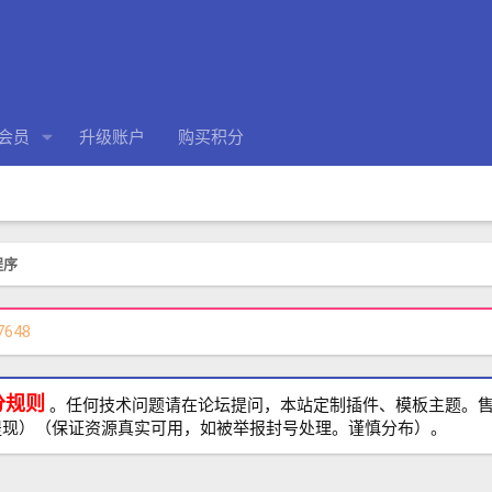
会员
升级账户
购买积分
程序
7648
分规则
。任何技术问题请在论坛提问，本站定制插件、模板主题。售前、
提现）（保证资源真实可用，如被举报封号处理。谨慎分布）。