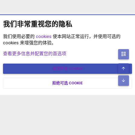
我们非常重视您的隐私
我们使用必要的
cookies
使本网站正常运行，并使用可选的
cookies 来增强您的体验。
XENFORO2.1 程序
查看更多信息并配置您的首选项
二
顶
接受所有 COOKIE
COOKIES
简体中文
联系我们
条款和规则
隐私政策
帮助
主页
R
底
S
拒绝可选 COOKIE
XENFORO V2.3.8
© COPYRIGHT 2017-2026 XENFORO中文社区 版权所有 冀ICP备
S
17024429号-2 本站由
绯想云
驱动