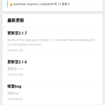
BestChen
,
Nyarime
,
Code2Wolf
和 12 其他人
反
馈
：
最新更新
更新至2.1.7
Some of the changes in XFMG 2.1.7 include: Prevent retaining IDs
in a few gallery importers...
2020/01/28
更新至2.1.6
更新至2.1.6
2019/12/28
修复bug
修复bug
2018/05/02