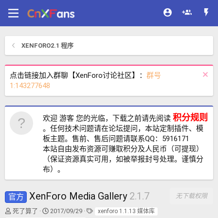
XENFORO2.1 程序
点击链接加入群聊【XenForo讨论社区】：
群号
1:143277648
积分规则
欢迎 游客 您的光临，下载之前请先阅读
。任何技术问题请在论坛提问，本站定制插件、模
板主题。售前、售后问题请联系QQ：5916171
本站自由发布资源可赚取积分及人民币（可提现）
（保证资源真实可用，如被举报封号处理。谨慎分
布）。
XenForo Media Gallery
2.1.7
官方
无下载权限
作
创
标
死了算了
2017/09/29
xenforo 1.1.13 媒体库