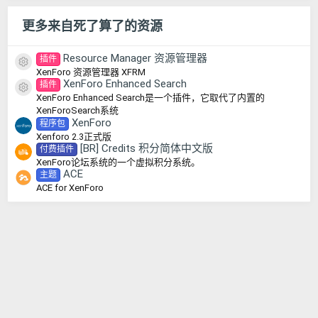
更多来自死了算了的资源
Resource Manager 资源管理器
插件
资源图标
XenForo 资源管理器 XFRM
XenForo Enhanced Search
插件
资源图标
XenForo Enhanced Search是一个插件，它取代了内置的
XenForoSearch系统
XenForo
程序包
Xenforo 2.3正式版
[BR] Credits 积分简体中文版
付费插件
XenForo论坛系统的一个虚拟积分系统。
ACE
主题
ACE for XenForo