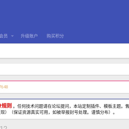
会员
升级账户
购买积分
7648
分规则
。任何技术问题请在论坛提问，本站定制插件、模板主题。售前、
提现）（保证资源真实可用，如被举报封号处理。谨慎分布）。
.12