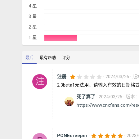
4 星
3 星
2 星
1 星
最后
最有帮助
评分
1
注册
2024/03/26
版本
注
.
2.3beta1无法用。请输入有效的日期格
0
0
星
死了算了
2024/03/26
版本： 
https://www.cnxfans.com/res
5
PONEcreeper
2023/