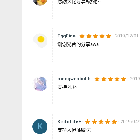
感謝大佬分享!!謝謝~
0
0
星
5
EggFine
2019/12/01
.
谢谢兄台的分享awa
0
0
星
5
mengwenbohh
2019
.
支持 很棒
0
0
星
5
KiritoLifeF
2019/04/
K
.
支持大佬 很给力
0
0
星