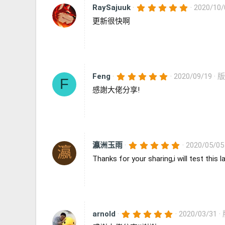
5
RaySajuuk
2020/10/
.
更新很快啊
0
0
星
5
Feng
2020/09/19
版
F
.
感謝大佬分享!
0
0
星
5
瀛洲玉雨
2020/05/05
瀛
.
Thanks for your sharing,i will test this 
0
0
星
5
arnold
2020/03/31
.