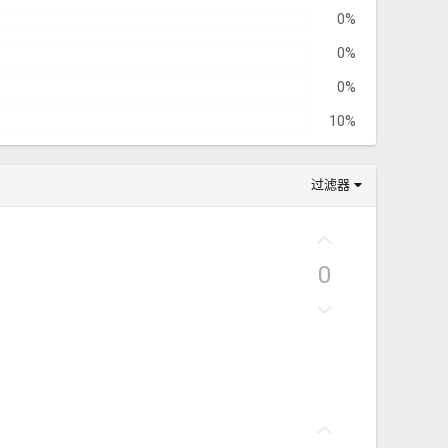
0%
0%
0%
10%
过滤器
好
评
0
否
决
票
好