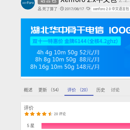
语言包
作
创
标
死了算了
2017/08/17
xenforo 2.0 中文语言包
者
建
签
日
期
概述
更新 （54）
评价 （20）
历史
讨论
评价
4
20 评论
.
5
8
5 星
星