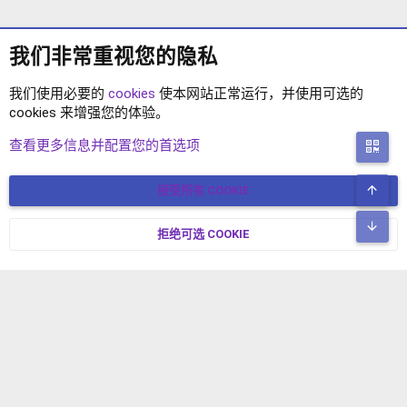
我们非常重视您的隐私
我们使用必要的
cookies
使本网站正常运行，并使用可选的
cookies 来增强您的体验。
XENFORO 2.2 插件
查看更多信息并配置您的首选项
二
顶
接受所有 COOKIE
COOKIES
简体中文
联系我们
条款和规则
隐私政策
帮助
主页
R
底
S
拒绝可选 COOKIE
XENFORO V2.3.8
© COPYRIGHT 2017-2026 XENFORO中文社区 版权所有 冀ICP备
S
17024429号-2 本站由
绯想云
驱动