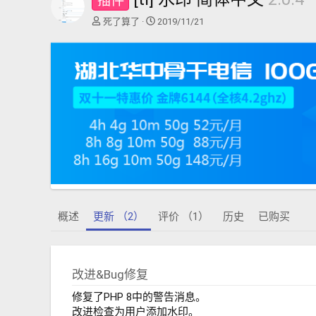
插件
作
创
死了算了
2019/11/21
者
建
日
期
概述
更新 （2）
评价 （1）
历史
已购买
改进&Bug修复
修复了PHP 8中的警告消息。
改进检查为用户添加水印。