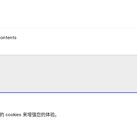
contents
cookies 来增强您的体验。
 插件
政策
帮助
主页
R
XENFORO V2.3.8
© COPYRIGHT 20
S