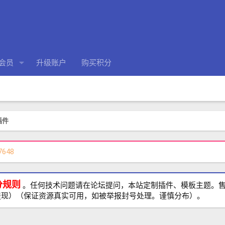
会员
升级账户
购买积分
 插件
7648
分规则
。任何技术问题请在论坛提问，本站定制插件、模板主题。售前、
提现）（保证资源真实可用，如被举报封号处理。谨慎分布）。