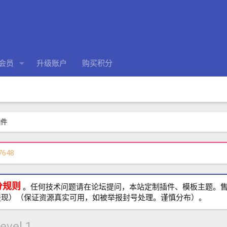
会员
升级账户
购买积分
插件
7648
分规则
。任何技术问题请在论坛提问，本站定制插件、模板主题。售前、
提现）（保证资源真实可用，如被举报封号处理。谨慎分布）。
evel 1