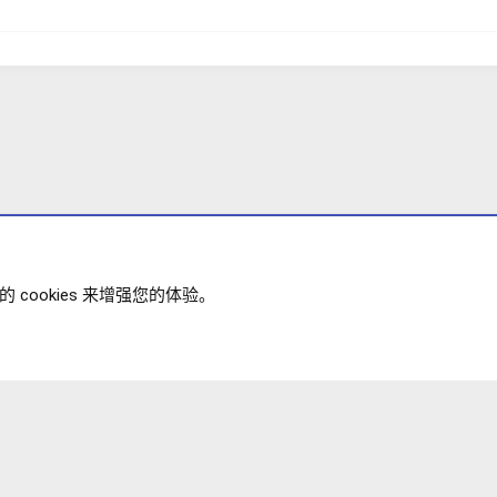
cookies 来增强您的体验。
插件
政策
帮助
主页
R
XENFORO V2.3.8
© COPYRIGHT 20
S
S