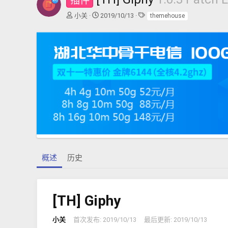
插件
作
创
标
小关
2019/10/13
themehouse
者
建
签
日
期
概述
历史
[TH] Giphy
小关
首次发布:
2019/10/13
最后更新:
2019/10/13