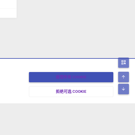
二
顶
接受所有 COOKIE
底
拒绝可选 COOKIE
17-2026 XENFORO中文社区 版权所有 冀ICP备17024429号-2 本站由
绯想云
驱动