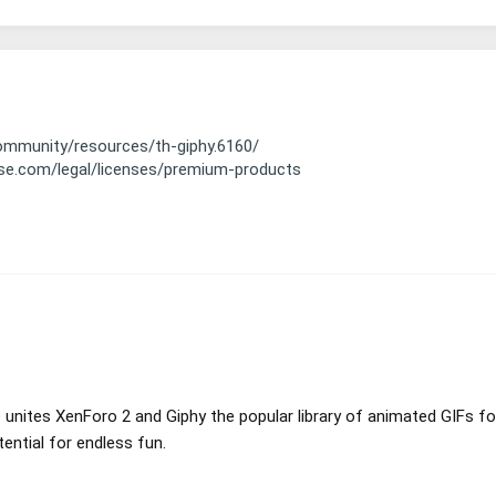
ommunity/resources/th-giphy.6160/
e.com/legal/licenses/premium-products
unites XenForo 2 and Giphy the popular library of animated GIFs fo
tential for endless fun.