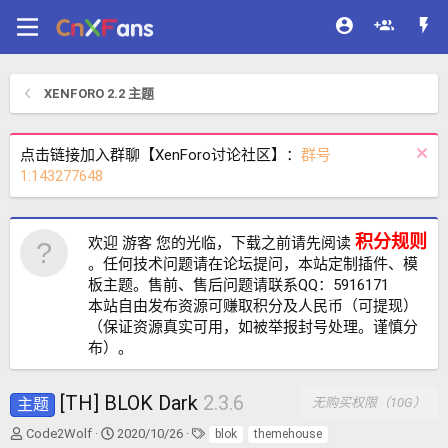
XENFORO 2.2 主题
点击链接加入群聊【XenForo讨论社区】：
群号
1:143277648
积分规则
欢迎 游客 您的光临，下载之前请先阅读
。任何技术问题请在论坛提问，本站定制插件、模
板主题。售前、售后问题请联系QQ：5916171
本站自由发布资源可赚取积分及人民币（可提现）
（保证资源真实可用，如被举报封号处理。谨慎分
布）。
[TH] BLOK Dark
2.3.6
主题
无购买权限（10G）
作
创
标
Code2Wolf
2020/10/26
blok
themehouse