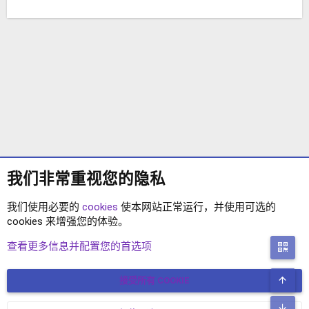
我们非常重视您的隐私
我们使用必要的
cookies
使本网站正常运行，并使用可选的
cookies 来增强您的体验。
XENFORO 2.2 主题
查看更多信息并配置您的首选项
二
顶
接受所有 COOKIE
COOKIES
简体中文
联系我们
条款和规则
隐私政策
帮助
主页
R
底
S