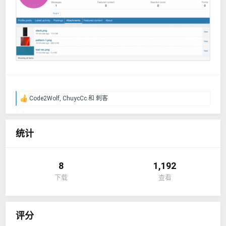
Code2Wolf
,
ChuycCc
和
刺客
反
馈
：
统计
8
1,192
下载
查看
评分