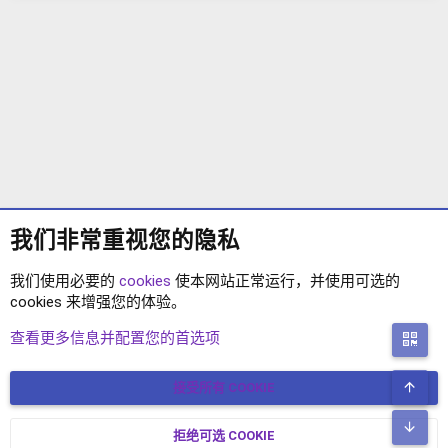
我们非常重视您的隐私
我们使用必要的
cookies
使本网站正常运行，并使用可选的
cookies 来增强您的体验。
XENFORO2.1 插件
查看更多信息并配置您的首选项
二
顶
接受所有 COOKIE
COOKIES
简体中文
联系我们
条款和规则
隐私政策
帮助
主页
R
底
S
拒绝可选 COOKIE
XENFORO V2.3.8
© COPYRIGHT 2017-2026 XENFORO中文社区 版权所有 冀ICP备
S