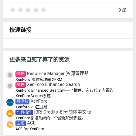
0
0 星
.
0
0
快速链接
星
更多来自死了算了的资源
Resource Manager 资源管理器
插件
资源图标
XenForo 资源管理器 XFRM
XenForo Enhanced Search
插件
资源图标
XenForo Enhanced Search是一个插件，它取代了内置的
XenForoSearch系统
XenForo
程序包
Xenforo 2.3正式版
[BR] Credits 积分简体中文版
付费插件
XenForo论坛系统的一个虚拟积分系统。
ACE
主题
ACE for XenForo