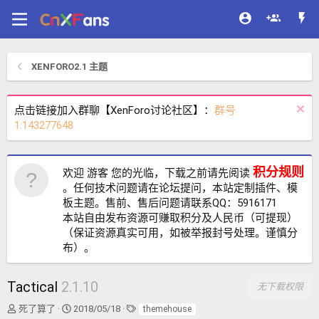
XENFORO2.1 主题
点击链接加入群聊【XenForo讨论社区】：
群号
1:143277648
积分规则
欢迎 游客 您的光临，下载之前请先阅读
。任何技术问题请在论坛提问，本站定制插件、模
板主题。售前、售后问题请联系QQ：5916171
本站自由发布资源可赚取积分及人民币（可提现）
（保证资源真实可用，如被举报封号处理。谨慎分
布）。
Tactical
2.1.10
无下载权限
作
创
标
死了算了
2018/05/18
themehouse