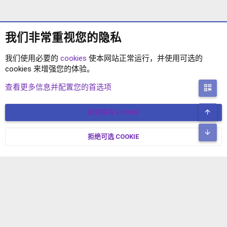
我们非常重视您的隐私
我们使用必要的
cookies
使本网站正常运行，并使用可选的
cookies 来增强您的体验。
XENFORO2.1 主题
查看更多信息并配置您的首选项
二
顶
接受所有 COOKIE
COOKIES
简体中文
联系我们
条款和规则
隐私政策
帮助
主页
R
底
S
拒绝可选 COOKIE
XENFORO V2.3.8
© COPYRIGHT 2017-2026 XENFORO中文社区 版权所有 冀ICP备
S
17024429号-2 本站由
绯想云
驱动