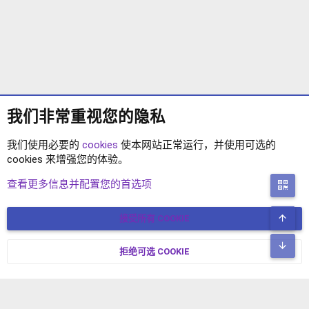
我们非常重视您的隐私
我们使用必要的
cookies
使本网站正常运行，并使用可选的
cookies 来增强您的体验。
DOHTHEME系列
查看更多信息并配置您的首选项
二
顶
接受所有 COOKIE
COOKIES
简体中文
联系我们
条款和规则
隐私政策
帮助
主页
R
底
S
拒绝可选 COOKIE
XENFORO V2.3.8
© COPYRIGHT 2017-2026 XENFORO中文社区 版权所有 冀ICP备
S
17024429号-2 本站由
绯想云
驱动