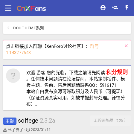
DOHTHEME系列
点击链接加入群聊【XenForo讨论社区】：
群号
1:143277648
积分规则
欢迎 游客 您的光临，下载之前请先阅读
。任何技术问题请在论坛提问，本站定制插件、模
板主题。售前、售后问题请联系QQ：5916171
本站自由发布资源可赚取积分及人民币（可提现）
（保证资源真实可用，如被举报封号处理。谨慎分
布）。
solfege
2.3.2a
主题
无购买权限（10G）
作
创
死了算了
2023/01/11