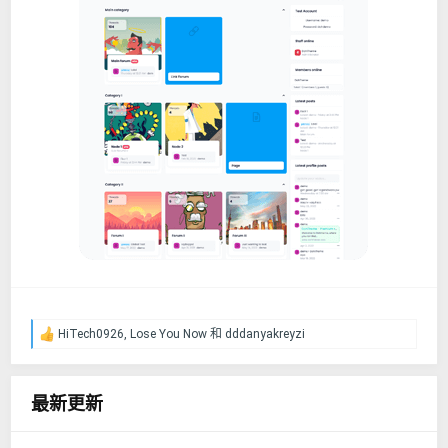
HiTech0926
,
Lose You Now
和
dddanyakreyzi
反
馈
：
最新更新