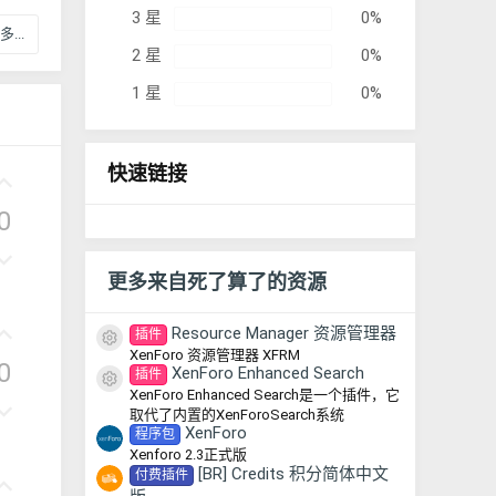
3 星
0%
...
2 星
0%
1 星
0%
快速链接
好
评
0
否
决
更多来自死了算了的资源
票
好
Resource Manager 资源管理器
插件
资源图标
评
XenForo 资源管理器 XFRM
0
XenForo Enhanced Search
插件
资源图标
XenForo Enhanced Search是一个插件，它
否
取代了内置的XenForoSearch系统
决
XenForo
程序包
Xenforo 2.3正式版
票
[BR] Credits 积分简体中文
付费插件
好