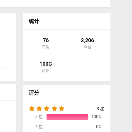
统计
76
2,206
下载
查看
100G
价格
评分
5
3 星
.
5 星
100%
0
0
4 星
0%
星