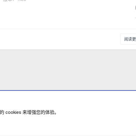
阅读更多
cookies 来增强您的体验。
 插件
政策
帮助
主页
R
XENFORO V2.3.8
© COPYRIGHT 20
S