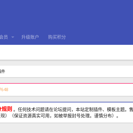
会员
升级账户
购买积分
 插件
7648
分规则
。任何技术问题请在论坛提问，本站定制插件、模板主题。售前、
提现）（保证资源真实可用，如被举报封号处理。谨慎分布）。