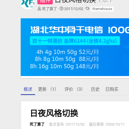
插件
作
创
标
死了算了
2017/12/02
themehouse
者
建
签
日
期
概述
更新 （1）
评价 （3）
历史
已购买
日夜风格切换
死了算了
首次发布:
2017/12/02
最后更新:
2020/10/11