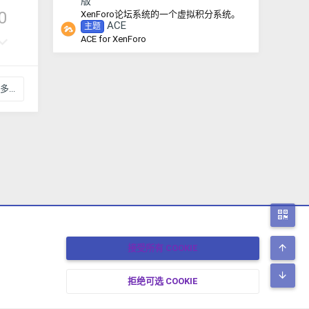
版
评
0
XenForo论坛系统的一个虚拟积分系统。
ACE
主题
否
ACE for XenForo
决
票
...
二
顶
接受所有 COOKIE
底
拒绝可选 COOKIE
17-2026 XENFORO中文社区 版权所有 冀ICP备17024429号-2 本站由
绯想云
驱动