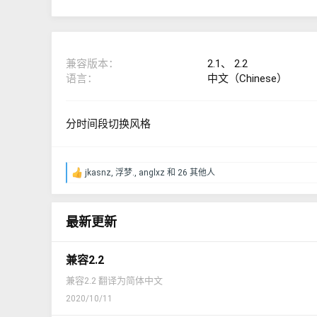
兼容版本
2.1
2.2
语言
中文（Chinese）
分时间段切换风格
jkasnz
,
浮梦.
,
anglxz
和 26 其他人
反
馈
：
最新更新
兼容2.2
兼容2.2 翻译为简体中文
2020/10/11