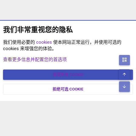
我们非常重视您的隐私
我们使用必要的
cookies
使本网站正常运行，并使用可选的
cookies 来增强您的体验。
XENFORO2.1 插件
查看更多信息并配置您的首选项
二
顶
接受所有 COOKIE
COOKIES
简体中文
联系我们
条款和规则
隐私政策
帮助
主页
R
底
S
拒绝可选 COOKIE
XENFORO V2.3.8
© COPYRIGHT 2017-2026 XENFORO中文社区 版权所有 冀ICP备
S
17024429号-2 本站由
绯想云
驱动