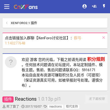
XENFORO2.1 插件
点击链接加入群聊【XenForo讨论社区】：
群号
1:143277648
积分规则
欢迎 游客 您的光临，下载之前请先阅读
。任何技术问题请在论坛提问，本站定制插件、模
板主题。售前、售后问题请联系QQ：5916171
本站自由发布资源可赚取积分及人民币（可提现）
（保证资源真实可用，如被举报封号处理。谨慎分
布）。
Reactions
1.0.13p pl1
插件
无下载权限
作
创
标
死了算了
2017/10/07
reactions
取代支持