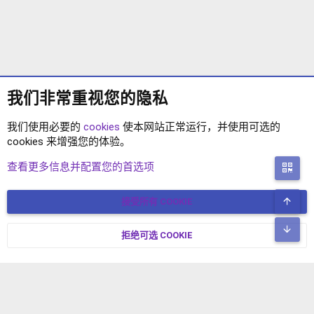
我们非常重视您的隐私
我们使用必要的
cookies
使本网站正常运行，并使用可选的
cookies 来增强您的体验。
XENFORO 2.2 主题
查看更多信息并配置您的首选项
二
顶
接受所有 COOKIE
COOKIES
简体中文
联系我们
条款和规则
隐私政策
帮助
主页
R
底
S
拒绝可选 COOKIE
XENFORO V2.3.8
© COPYRIGHT 2017-2026 XENFORO中文社区 版权所有 冀ICP备
S
17024429号-2 本站由
绯想云
驱动