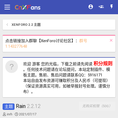
XENFORO 2.2 主题
点击链接加入群聊【XenForo讨论社区】：
群号
1:143277648
积分规则
欢迎 游客 您的光临，下载之前请先阅读
。任何技术问题请在论坛提问，本站定制插件、模
板主题。售前、售后问题请联系QQ：5916171
本站自由发布资源可赚取积分及人民币（可提现）
（保证资源真实可用，如被举报封号处理。谨慎分
布）。
Rain
2.2.12
主题
无购买权限（50G）
作
创
inrh
2021/07/17