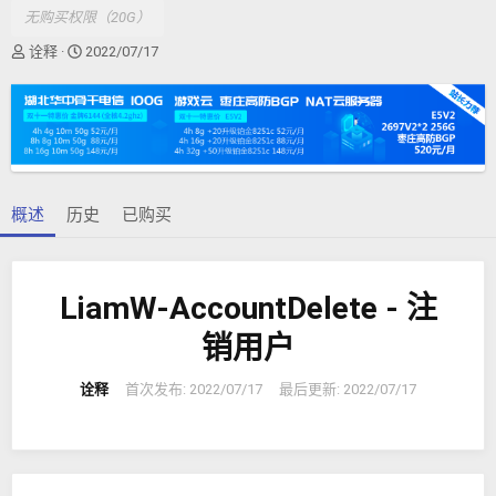
无购买权限（20G）
作
创
诠释
2022/07/17
者
建
日
期
概述
历史
已购买
LiamW-AccountDelete - 注
销用户
诠释
首次发布:
2022/07/17
最后更新:
2022/07/17