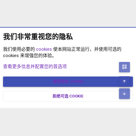
我们非常重视您的隐私
我们使用必要的
cookies
使本网站正常运行，并使用可选的
cookies 来增强您的体验。
XENFORO 2.2 插件
查看更多信息并配置您的首选项
二
顶
接受所有 COOKIE
COOKIES
简体中文
联系我们
条款和规则
隐私政策
帮助
主页
R
底
S
拒绝可选 COOKIE
XENFORO V2.3.8
© COPYRIGHT 2017-2026 XENFORO中文社区 版权所有 冀ICP备
S
17024429号-2 本站由
绯想云
驱动