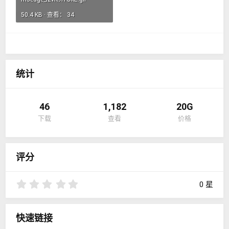
50.4 KB · 查看： 34
统计
46
1,182
20G
下载
查看
价格
评分
0
0 星
.
0
0
快速链接
星