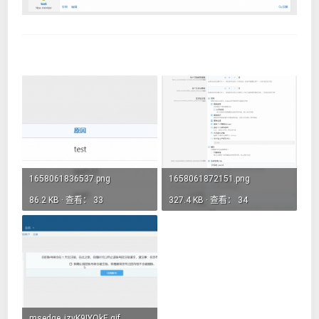
附件
1658061836537.png
1658061872151.png
86.2 KB · 查看： 33
327.4 KB · 查看： 34
msedge_izvK9IYOkE.gif