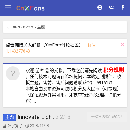
XENFORO 2.2 主题
点击链接加入群聊【XenForo讨论社区】：
群号
1:143277648
积分规则
欢迎 游客 您的光临，下载之前请先阅读
。任何技术问题请在论坛提问，本站定制插件、模
板主题。售前、售后问题请联系QQ：5916171
本站自由发布资源可赚取积分及人民币（可提现）
（保证资源真实可用，如被举报封号处理。谨慎分
布）。
Innovate Light
2.2.13
主题
无购买权限（50G）
作
创
死了算了
2019/11/19