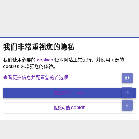
我们非常重视您的隐私
我们使用必要的
cookies
使本网站正常运行，并使用可选的
cookies 来增强您的体验。
XENFORO 2.2 主题
查看更多信息并配置您的首选项
二
顶
接受所有 COOKIE
COOKIES
简体中文
联系我们
条款和规则
隐私政策
帮助
主页
R
底
S
拒绝可选 COOKIE
XENFORO V2.3.8
© COPYRIGHT 2017-2026 XENFORO中文社区 版权所有 冀ICP备
S
17024429号-2 本站由
绯想云
驱动