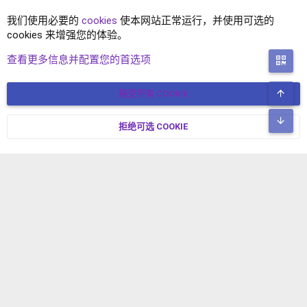
我们使用必要的
cookies
使本网站正常运行，并使用可选的
cookies 来增强您的体验。
XENFORO 2.2 主题
查看更多信息并配置您的首选项
二
顶
接受所有 COOKIE
COOKIES
简体中文
联系我们
条款和规则
隐私政策
帮助
主页
R
底
S
拒绝可选 COOKIE
XENFORO V2.3.8
© COPYRIGHT 2017-2026 XENFORO中文社区 版权所有 冀ICP备
S
17024429号-2 本站由
绯想云
驱动