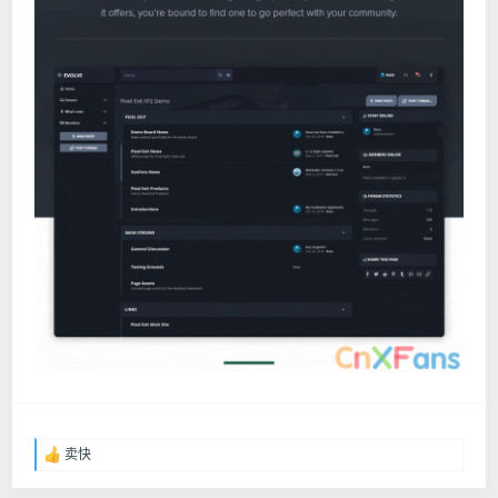
卖快
反
馈
：