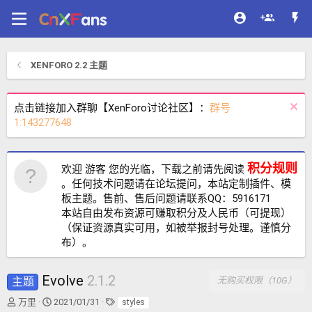
XENFORO 2.2 主题
点击链接加入群聊【XenForo讨论社区】：
群号
1:143277648
积分规则
欢迎 游客 您的光临，下载之前请先阅读
。任何技术问题请在论坛提问，本站定制插件、模
板主题。售前、售后问题请联系QQ：5916171
本站自由发布资源可赚取积分及人民币（可提现）
（保证资源真实可用，如被举报封号处理。谨慎分
布）。
Evolve
2.1.2
主题
无购买权限（10G）
作
创
标
万里
2021/01/31
styles