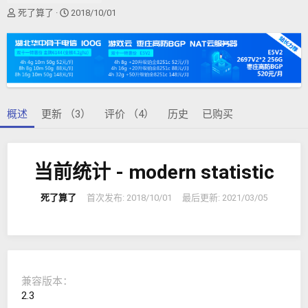
作
创
死了算了
2018/10/01
者
建
日
期
概述
更新 （3）
评价 （4）
历史
已购买
当前统计 - modern statistic
死了算了
首次发布:
2018/10/01
最后更新:
2021/03/05
兼容版本
2.3