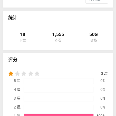
统计
18
1,555
50G
下载
查看
价格
评分
1
3 星
.
5 星
0%
0
0
4 星
0%
星
3 星
0%
2 星
0%
1 星
100%