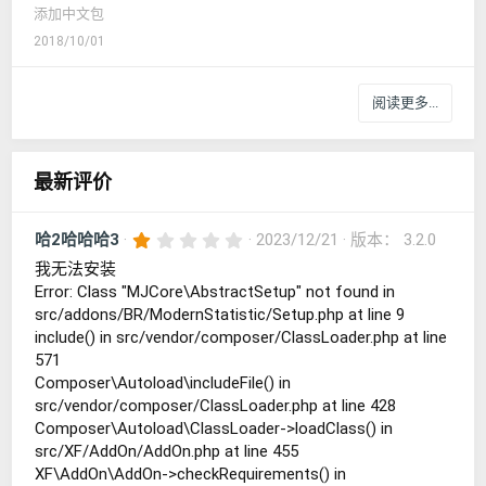
添加中文包
2018/10/01
阅读更多...
最新评价
1
哈2哈哈哈3
2023/12/21
版本： 3.2.0
.
我无法安装
0
0
Error: Class "MJCore\AbstractSetup" not found in
星
src/addons/BR/ModernStatistic/Setup.php at line 9
include() in src/vendor/composer/ClassLoader.php at line
571
Composer\Autoload\includeFile() in
src/vendor/composer/ClassLoader.php at line 428
Composer\Autoload\ClassLoader->loadClass() in
src/XF/AddOn/AddOn.php at line 455
XF\AddOn\AddOn->checkRequirements() in