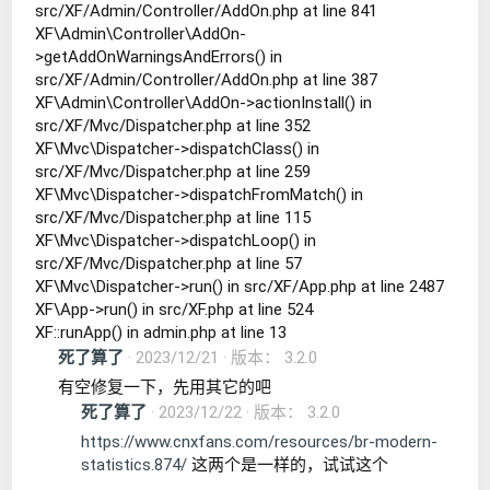
src/XF/Admin/Controller/AddOn.php at line 841
XF\Admin\Controller\AddOn-
>getAddOnWarningsAndErrors() in
src/XF/Admin/Controller/AddOn.php at line 387
XF\Admin\Controller\AddOn->actionInstall() in
src/XF/Mvc/Dispatcher.php at line 352
XF\Mvc\Dispatcher->dispatchClass() in
src/XF/Mvc/Dispatcher.php at line 259
XF\Mvc\Dispatcher->dispatchFromMatch() in
src/XF/Mvc/Dispatcher.php at line 115
XF\Mvc\Dispatcher->dispatchLoop() in
src/XF/Mvc/Dispatcher.php at line 57
XF\Mvc\Dispatcher->run() in src/XF/App.php at line 2487
XF\App->run() in src/XF.php at line 524
XF::runApp() in admin.php at line 13
死了算了
2023/12/21
版本： 3.2.0
有空修复一下，先用其它的吧
死了算了
2023/12/22
版本： 3.2.0
https://www.cnxfans.com/resources/br-modern-
statistics.874/
这两个是一样的，试试这个