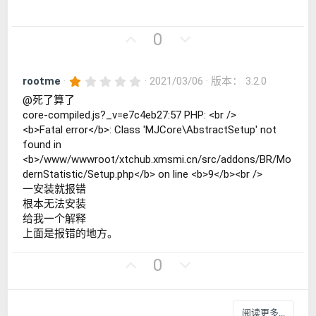
好
否
0
评
决
票
1
rootme
2021/03/06
版本： 3.2.0
.
@死了算了
0
0
core-compiled.js?_v=e7c4eb27:57 PHP: <br />
星
<b>Fatal error</b>: Class 'MJCore\AbstractSetup' not
found in
<b>/www/wwwroot/xtchub.xmsmi.cn/src/addons/BR/Mo
dernStatistic/Setup.php</b> on line <b>9</b><br />
一安装就报错
根本无法安装
给我一个解释
上面是报错的地方。
好
否
0
评
决
票
阅读更多...