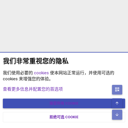
我们非常重视您的隐私
我们使用必要的
cookies
使本网站正常运行，并使用可选的
cookies 来增强您的体验。
XENFORO 2.2 插件
查看更多信息并配置您的首选项
二
顶
接受所有 COOKIE
COOKIES
简体中文
联系我们
条款和规则
隐私政策
帮助
主页
R
底
S
拒绝可选 COOKIE
XENFORO V2.3.8
© COPYRIGHT 2017-2026 XENFORO中文社区 版权所有 冀ICP备
S
17024429号-2 本站由
绯想云
驱动