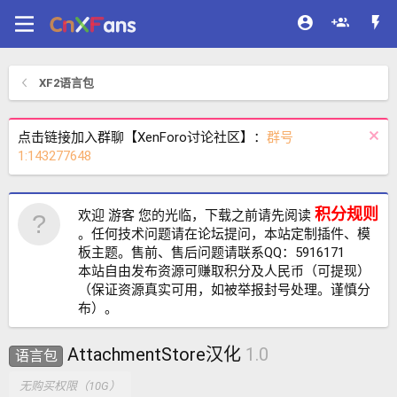
XF2语言包
点击链接加入群聊【XenForo讨论社区】：
群号
1:143277648
积分规则
欢迎 游客 您的光临，下载之前请先阅读
。任何技术问题请在论坛提问，本站定制插件、模
板主题。售前、售后问题请联系QQ：5916171
本站自由发布资源可赚取积分及人民币（可提现）
（保证资源真实可用，如被举报封号处理。谨慎分
布）。
AttachmentStore汉化
1.0
语言包
无购买权限（10G）