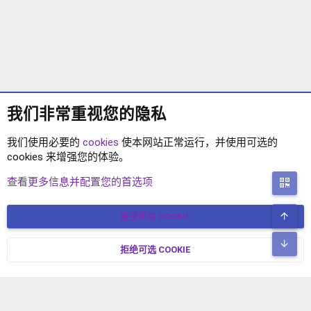
我们非常重视您的隐私
我们使用必要的
cookies
使本网站正常运行，并使用可选的
cookies 来增强您的体验。
XF2语言包
查看更多信息并配置您的首选项
二
顶
接受所有 COOKIE
COOKIES
简体中文
联系我们
条款和规则
隐私政策
帮助
主页
R
底
S
拒绝可选 COOKIE
XENFORO V2.3.8
© COPYRIGHT 2017-2026 XENFORO中文社区 版权所有 冀ICP备
S
17024429号-2 本站由
绯想云
驱动