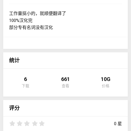
工作量挺小的，就顺便翻译了
100%汉化完
部分专有名词没有汉化
统计
6
661
10G
下载
查看
价格
评分
0
0 星
.