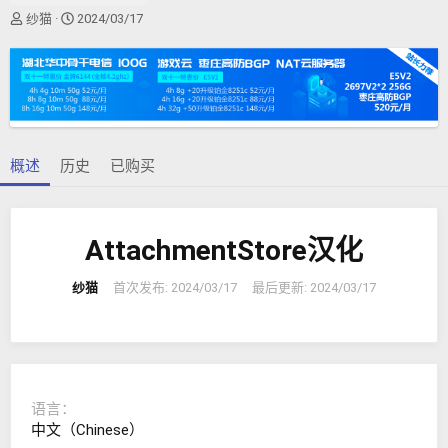
作
创
纱猫
2024/03/17
者
建
日
期
概述
历史
已购买
AttachmentStore汉化
纱猫
首次发布:
2024/03/17
最后更新:
2024/03/17
语言
中文（Chinese）