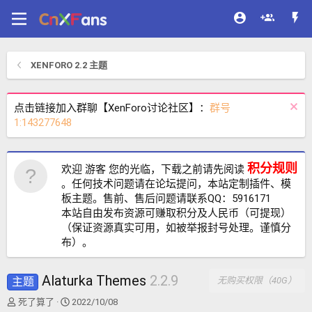
XENFORO 2.2 主题
点击链接加入群聊【XenForo讨论社区】：
群号
1:143277648
积分规则
欢迎 游客 您的光临，下载之前请先阅读
。任何技术问题请在论坛提问，本站定制插件、模
板主题。售前、售后问题请联系QQ：5916171
本站自由发布资源可赚取积分及人民币（可提现）
（保证资源真实可用，如被举报封号处理。谨慎分
布）。
Alaturka Themes
2.2.9
主题
无购买权限（40G）
作
创
死了算了
2022/10/08