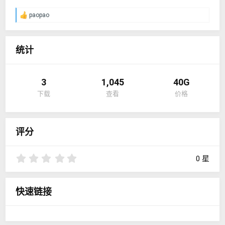
paopao
反
馈
：
统计
3
1,045
40G
下载
查看
价格
评分
0
0 星
.
0
0
快速链接
星