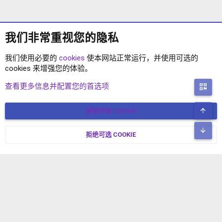
我们非常重视您的隐私
我们使用必要的
cookies
使本网站正常运行，并使用可选的
cookies 来增强您的体验。
XENFORO 2.2 主题
查看更多信息并配置您的首选项
二
顶
接受所有 COOKIE
COOKIES
简体中文
联系我们
条款和规则
隐私政策
帮助
主页
R
底
S
拒绝可选 COOKIE
XENFORO V2.3.8
© COPYRIGHT 2017-2026 XENFORO中文社区 版权所有 冀ICP备
S
17024429号-2 本站由
绯想云
驱动