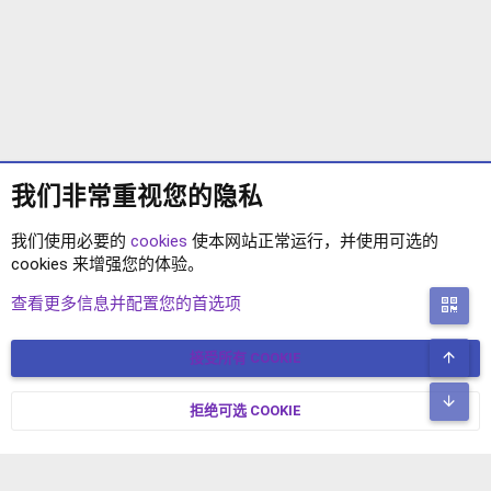
我们非常重视您的隐私
我们使用必要的
cookies
使本网站正常运行，并使用可选的
cookies 来增强您的体验。
标签
查看更多信息并配置您的首选项
二
顶
接受所有 COOKIE
COOKIES
简体中文
联系我们
条款和规则
隐私政策
帮助
主页
R
底
S
拒绝可选 COOKIE
XENFORO V2.3.8
© COPYRIGHT 2017-2026 XENFORO中文社区 版权所有 冀ICP备
S
17024429号-2 本站由
绯想云
驱动