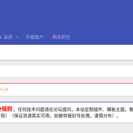
会员
升级账户
购买积分
7648
分规则
。任何技术问题请在论坛提问，本站定制插件、模板主题。售前、
提现）（保证资源真实可用，如被举报封号处理。谨慎分布）。