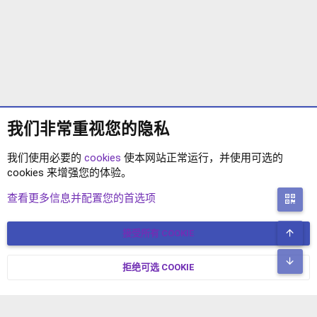
我们非常重视您的隐私
我们使用必要的
cookies
使本网站正常运行，并使用可选的
cookies 来增强您的体验。
标签
查看更多信息并配置您的首选项
二
顶
接受所有 COOKIE
COOKIES
简体中文
联系我们
条款和规则
隐私政策
帮助
主页
R
底
S
拒绝可选 COOKIE
XENFORO V2.3.8
© COPYRIGHT 2017-2026 XENFORO中文社区 版权所有 冀ICP备
S
17024429号-2 本站由
绯想云
驱动