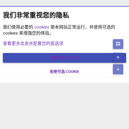
我们非常重视您的隐私
我们使用必要的
cookies
使本网站正常运行，并使用可选的
cookies 来增强您的体验。
标签
查看更多信息并配置您的首选项
二
顶
接受所有 COOKIE
COOKIES
简体中文
联系我们
条款和规则
隐私政策
帮助
主页
R
底
S
拒绝可选 COOKIE
XENFORO V2.3.8
© COPYRIGHT 2017-2026 XENFORO中文社区 版权所有 冀ICP备
S
17024429号-2 本站由
绯想云
驱动