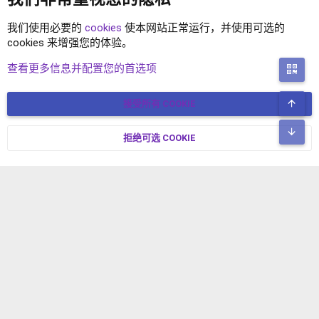
我们使用必要的
cookies
使本网站正常运行，并使用可选的
cookies 来增强您的体验。
标签
查看更多信息并配置您的首选项
二
顶
接受所有 COOKIE
COOKIES
简体中文
联系我们
条款和规则
隐私政策
帮助
主页
R
底
S
拒绝可选 COOKIE
XENFORO V2.3.8
© COPYRIGHT 2017-2026 XENFORO中文社区 版权所有 冀ICP备
S
17024429号-2 本站由
绯想云
驱动