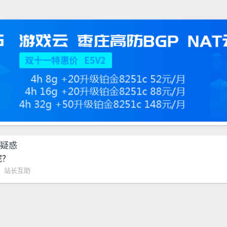
的疑惑
呢？
：
站长互助