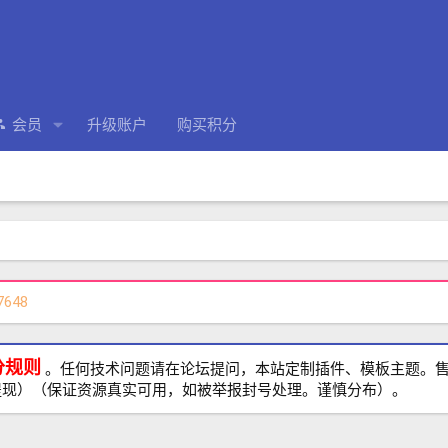
会员
升级账户
购买积分
7648
分规则
。任何技术问题请在论坛提问，本站定制插件、模板主题。售前、
提现）（保证资源真实可用，如被举报封号处理。谨慎分布）。