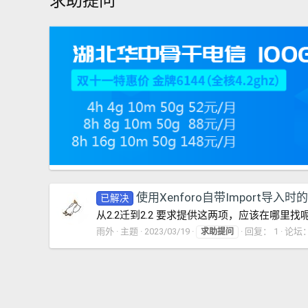
求助提问
使用Xenforo自带Import导入时
已解决
从2.2迁到2.2 要求提供这两项，应该在哪里找
雨外
主题
2023/03/19
回复： 1
论坛
求助提问