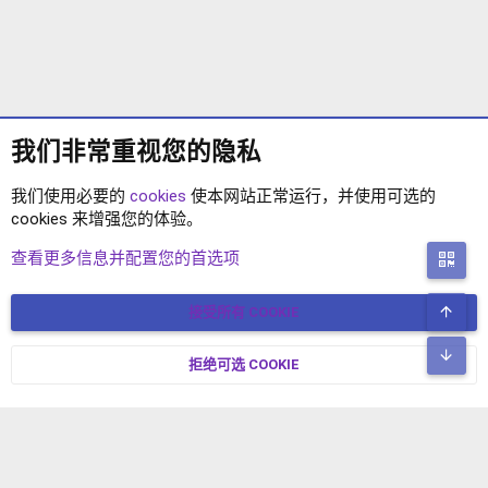
我们非常重视您的隐私
我们使用必要的
cookies
使本网站正常运行，并使用可选的
cookies 来增强您的体验。
标签
查看更多信息并配置您的首选项
二
顶
接受所有 COOKIE
COOKIES
简体中文
联系我们
条款和规则
隐私政策
帮助
主页
R
底
S
拒绝可选 COOKIE
XENFORO V2.3.8
© COPYRIGHT 2017-2026 XENFORO中文社区 版权所有 冀ICP备
S
17024429号-2 本站由
绯想云
驱动