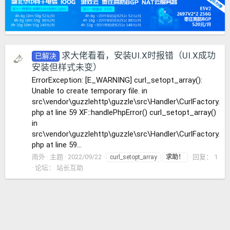
求大佬看看，安装UI.X时报错（UI.X成功
已解决
安装但样式未变）
ErrorException: [E_WARNING] curl_setopt_array():
Unable to create temporary file. in
src\vendor\guzzlehttp\guzzle\src\Handler\CurlFactory.
php at line 59 XF::handlePhpError() curl_setopt_array()
in
src\vendor\guzzlehttp\guzzle\src\Handler\CurlFactory.
php at line 59...
雨外
主题
2022/09/22
回复： 1
curl_setopt_array
求助！
论坛：
站长互助