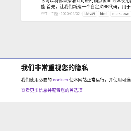
它可以将你直接滑到对应的锚点位置 经常使用gith
能 首先，让我们新建一个自定义BB代码，用于设
YYT
主题
2020/04/02
bb代码
html
markdown
我们非常重视您的隐私
我们使用必要的
cookies
使本网站正常运行，并使用可选的 
论坛
标签
查看更多信息并配置您的首选项
COOKIES
简体中文
联系我们
条款和规则
隐私