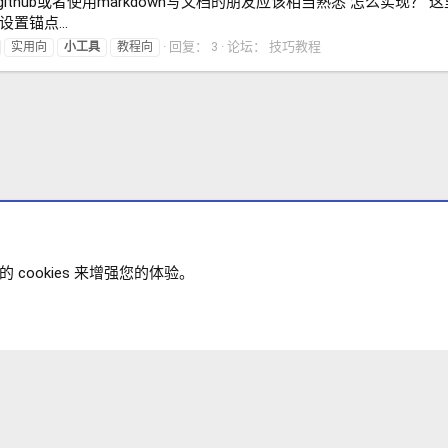
ub或者使用markdown写文档的朋友应该相当熟悉 怎么实现？ 这里利
置锚点...
回复： 3
论坛：
技巧教程
实用向
小工具
教程向
cookies 来增强您的体验。
政策
帮助
主页
R
XENFORO V2.3.8
© COPYRIGHT 20
S
S