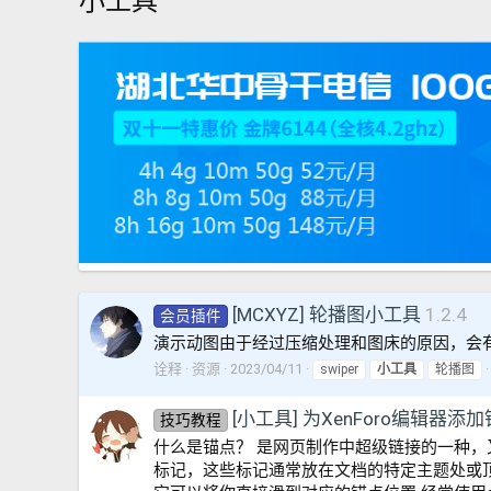
小工具
[MCXYZ] 轮播图小工具
1.2.4
会员插件
演示动图由于经过压缩处理和图床的原因，会
诠释
资源
2023/04/11
swiper
小工具
轮播图
[小工具] 为XenForo编辑器添
技巧教程
什么是锚点？ 是网页制作中超级链接的一种
标记，这些标记通常放在文档的特定主题处或