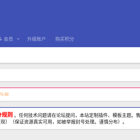
会员
升级账户
购买积分
7648
分规则
。任何技术问题请在论坛提问，本站定制插件、模板主题。售前、
提现）（保证资源真实可用，如被举报封号处理。谨慎分布）。