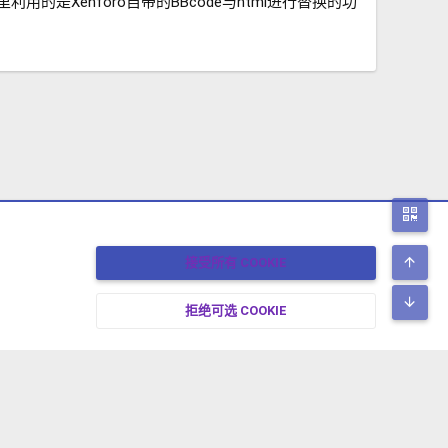
用的是Xenforo自带的BBcode与html进行替换的功
二
顶
接受所有 COOKIE
底
拒绝可选 COOKIE
17-2026 XENFORO中文社区 版权所有 冀ICP备17024429号-2 本站由
绯想云
驱动