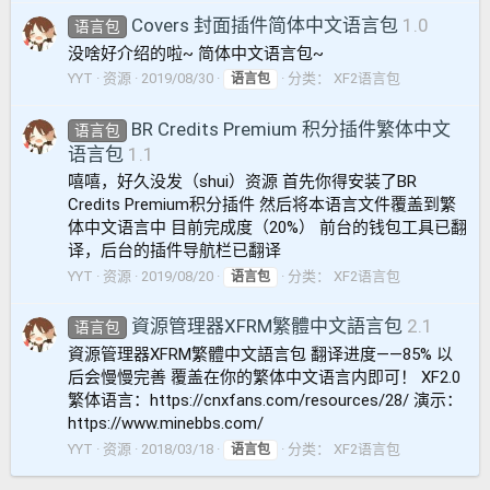
Covers 封面插件简体中文语言包
1.0
语言包
没啥好介绍的啦~ 简体中文语言包~
YYT
资源
2019/08/30
分类：
XF2语言包
语言包
BR Credits Premium 积分插件繁体中文
语言包
语言包
1.1
嘻嘻，好久没发（shui）资源 首先你得安装了BR
Credits Premium积分插件 然后将本语言文件覆盖到繁
体中文语言中 目前完成度（20%） 前台的钱包工具已翻
译，后台的插件导航栏已翻译
YYT
资源
2019/08/20
分类：
XF2语言包
语言包
資源管理器XFRM繁體中文語言包
2.1
语言包
資源管理器XFRM繁體中文語言包 翻译进度——85% 以
后会慢慢完善 覆盖在你的繁体中文语言内即可！ XF2.0
繁体语言：https://cnxfans.com/resources/28/ 演示：
https://www.minebbs.com/
YYT
资源
2018/03/18
分类：
XF2语言包
语言包