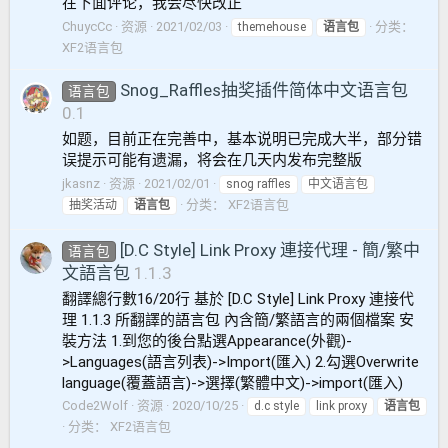
在下面评论，我会尽快改正
ChuycCc
资源
2021/02/03
分类：
themehouse
语言包
XF2语言包
Snog_Raffles抽奖插件简体中文语言包
语言包
0.1
如题，目前正在完善中，基本说明已完成大半，部分错
误提示可能有遗漏，将会在几天内发布完整版
jkasnz
资源
2021/02/01
snog raffles
中文语言包
分类：
XF2语言包
抽奖活动
语言包
[D.C Style] Link Proxy 連接代理 - 簡/繁中
语言包
文語言包
1.1.3
翻譯總行數16/20行 基於 [D.C Style] Link Proxy 連接代
理 1.1.3 所翻譯的語言包 內含簡/繁語言的兩個檔案 安
裝方法 1.到您的後台點選Appearance(外觀)-
>Languages(語言列表)->Import(匯入) 2.勾選Overwrite
language(覆蓋語言)->選擇(繁體中文)->import(匯入)
Code2Wolf
资源
2020/10/25
d.c style
link proxy
语言包
分类：
XF2语言包