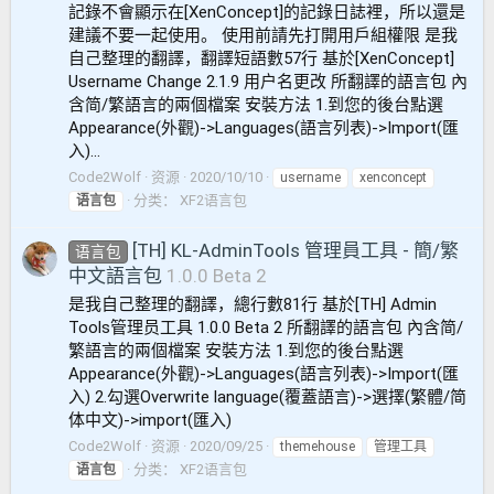
記錄不會顯示在[XenConcept]的記錄日誌裡，所以還是
建議不要一起使用。 使用前請先打開用戶組權限 是我
自己整理的翻譯，翻譯短語數57行 基於[XenConcept]
Username Change 2.1.9 用户名更改 所翻譯的語言包 內
含简/繁語言的兩個檔案 安裝方法 1.到您的後台點選
Appearance(外觀)->Languages(語言列表)->Import(匯
入)...
Code2Wolf
资源
2020/10/10
username
xenconcept
分类：
XF2语言包
语言包
[TH] KL-AdminTools 管理員工具 - 簡/繁
语言包
中文語言包
1.0.0 Beta 2
是我自己整理的翻譯，總行數81行 基於[TH] Admin
Tools管理员工具 1.0.0 Beta 2 所翻譯的語言包 內含简/
繁語言的兩個檔案 安裝方法 1.到您的後台點選
Appearance(外觀)->Languages(語言列表)->Import(匯
入) 2.勾選Overwrite language(覆蓋語言)->選擇(繁體/简
体中文)->import(匯入)
Code2Wolf
资源
2020/09/25
themehouse
管理工具
分类：
XF2语言包
语言包