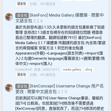
分类：
XF2语言包
语言包
[XenForo] Media Gallery 媒體庫 - 簡繁中
语言包
文語言包
2.2.4
基於先前發布過2.1.3久久未更新的語言包重新做了短語
整理 並修改2.1.3語言包裡存在的短語錯位問題 裡面是
我自己整理的翻譯，翻譯短語數791行 基於[XenForo]
Media Gallery 2.1.7 媒體庫 所翻譯的語言包 內含简/繁語
言的兩個檔案 安裝方法 1.到您的後台點選
Appearance(外觀)->Languages(語言列表)->Import(匯
入) 2.勾選Overwrite language(覆蓋語言)->選擇(繁體/简
体中文)->import(匯入)
Code2Wolf
资源
2020/10/11
media gallery
xfmg
分类：
XF2语言包
语言包
[XenConcept] Username Change 用户名
语言包
更改 - 簡繁中文語言包
2.1.9
目前測試可以與[TH] User Name Change兼容，層級的
話[TH] 比較高，也就是說[TH]修改後不需要透過
[XenConcept]同意，直接就改了，而且[TH]修改的歷史