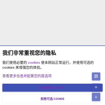
我们非常重视您的隐私
我们使用必要的
cookies
使本网站正常运行，并使用可选的
cookies 来增强您的体验。
标签
查看更多信息并配置您的首选项
二
顶
接受所有 COOKIE
COOKIES
简体中文
联系我们
条款和规则
隐私政策
帮助
主页
R
底
S
拒绝可选 COOKIE
XENFORO V2.3.8
© COPYRIGHT 2017-2026 XENFORO中文社区 版权所有 冀ICP备
S
17024429号-2 本站由
绯想云
驱动