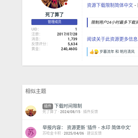
资源下载限制简体中文
-
死了算了
管理成员
限制用户24小时最多下载
UID
1
注册
2017/07/28
阅读关于此资源更多信息..
消息
1,739
反馈评分
5,634
黄金
240,460G
岁暮流年
和
明月清风
反
馈
：
相似主题
下载时间限制
插件
死了算了
2024/08/15
插件反馈
举报内容： 资源更新 '插件 - 水印 简体中文'
苏
苏哈金卡积
2025/04/06
建议反馈