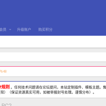
会员
升级账户
购买积分
7648
分规则
。任何技术问题请在论坛提问，本站定制插件、模板主题。售前、
提现）（保证资源真实可用，如被举报封号处理。谨慎分布）。
文
RC2