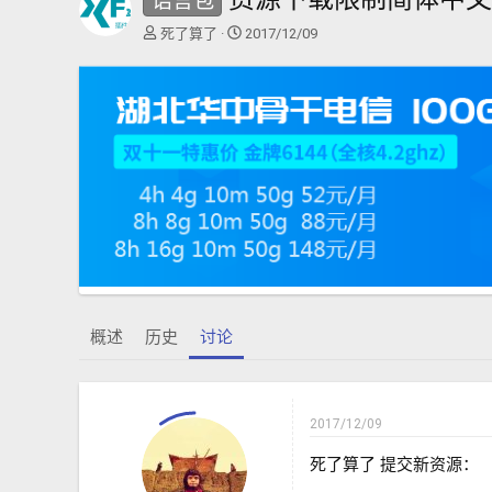
语言包
主
开
死了算了
2017/12/09
题
始
发
时
起
间
人
概述
历史
讨论
2017/12/09
死了算了 提交新资源：