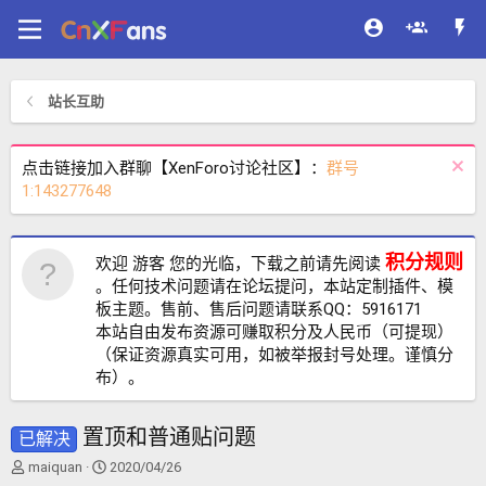
站长互助
点击链接加入群聊【XenForo讨论社区】：
群号
1:143277648
积分规则
欢迎 游客 您的光临，下载之前请先阅读
。任何技术问题请在论坛提问，本站定制插件、模
板主题。售前、售后问题请联系QQ：5916171
本站自由发布资源可赚取积分及人民币（可提现）
（保证资源真实可用，如被举报封号处理。谨慎分
布）。
置顶和普通贴问题
已解决
主
开
maiquan
2020/04/26
题
始