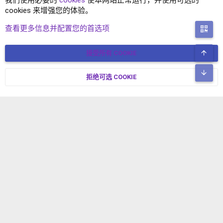
我们使用必要的
cookies
使本网站正常运行，并使用可选的
cookies 来增强您的体验。
站长互助
查看更多信息并配置您的首选项
二
顶
接受所有 COOKIE
COOKIES
简体中文
联系我们
条款和规则
隐私政策
帮助
主页
R
底
S
拒绝可选 COOKIE
XENFORO V2.3.8
© COPYRIGHT 2017-2026 XENFORO中文社区 版权所有 冀ICP备
S
17024429号-2 本站由
绯想云
驱动