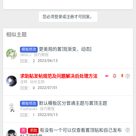
您必须登录或注册才可回复。
相似主题
更美观的置顶[渐变、动态]
模板修改
SNSCJ
技巧教程
回复
2023/06/13
2
推
全
置
问
求助贴发帖规范及问题解决后处理方法
荐
局
顶
题
诠释
站长互助
回复
2022/07/01
0
主
置
题
顶
默认模板区分普通主题与置顶主题
模板修改
YouRanAc
技巧教程
回复
2022/03/13
1
问
有没有一个可以仅查看置顶贴和自己发布
赏
求助