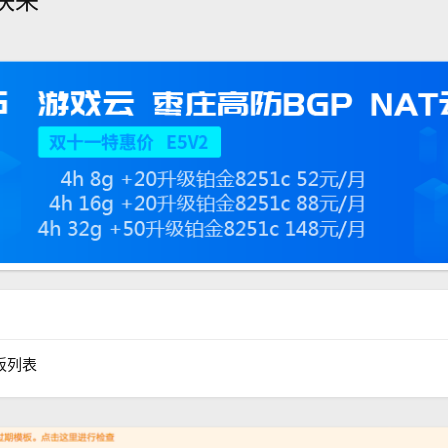
快来
板列表