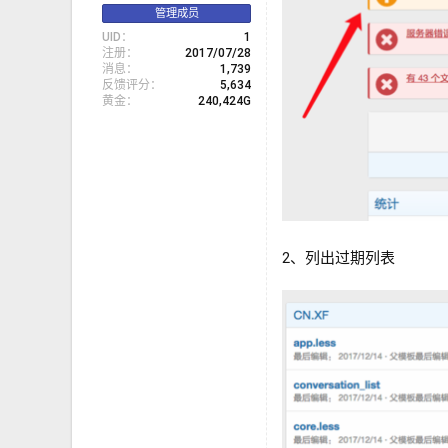
管理成员
UID
1
注册
2017/07/28
消息
1,739
反馈评分
5,634
黄金
240,424G
2、列出过期列表