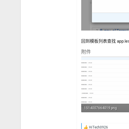
回到模板列表查找 app.less
附件
1514007664019.png
138.8 KB · 查看： 11
HiTech0926