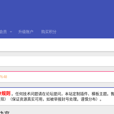
会员
升级账户
购买积分
7648
分规则
。任何技术问题请在论坛提问，本站定制插件、模板主题。售前、
提现）（保证资源真实可用，如被举报封号处理。谨慎分布）。