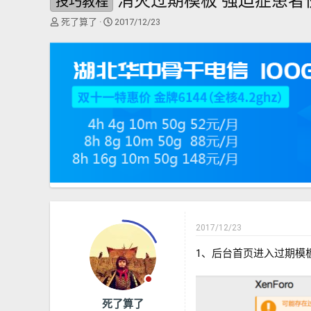
消灭过期模板 强迫症患者
技巧教程
主
开
死了算了
2017/12/23
题
始
发
时
起
间
人
2017/12/23
1、后台首页进入过期模
死了算了